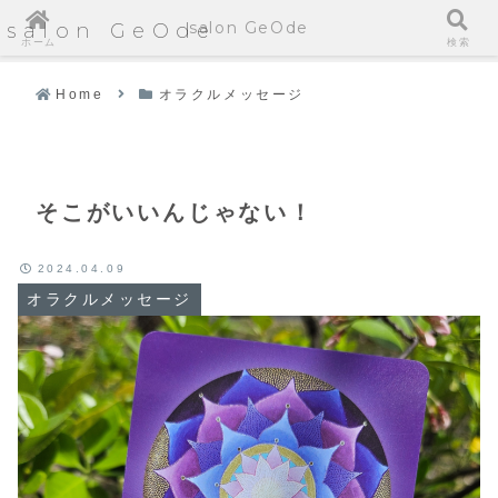
salon GeOde
salon GeOde
ホーム
検索
Home
オラクルメッセージ
そこがいいんじゃない！
2024.04.09
オラクルメッセージ