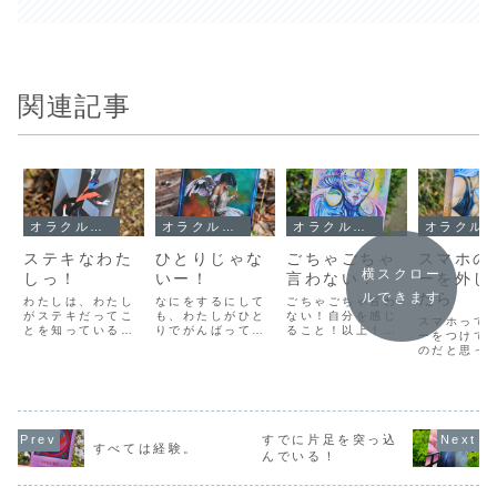
関連記事
オラクルメッセージ
オラクルメッセージ
オラクルメッセージ
オラクルメッセージ
ステキなわた
ひとりじゃな
ごちゃごちゃ
スマホの
横スクロー
しっ！
いー！
言わない！
ーを外し
たら
ルできます
わたしは、わたし
なにをするにして
ごちゃごちゃ言わ
がステキだってこ
も、わたしがひと
ない！自分を感じ
スマホって
とを知っている。
りでがんばってい
ること！以上！
ーをつけて
自分では自信がな
るわけではありま
『Sacred Sea
のだと思っ
いって言ったり、
せん。常にわたし
ORACLE』 By
した。とは
自分の声は聞きた
の無意識が、わた
Justine
わたしはand
くない、顔は見た
しと一緒にいてく
Serebrin陰陽五
ユーザーな
くないと思ったり
れて、わたしにと
行による解説「言
カバーの種
するけれど、それ
って一番よい方向
葉」で解説しよう
なくて、な
でも本当は自分が
へと導いてくれて
とすると、どこま
気に入るも
すでに片足を突っ込
ステキであること
いるのです。無意
でいっても「言
すべては経験。
つかりませ
んでいる！
に気がついてい
識って、意識され
葉」に囚われてし
（iPhone
る。そうでなけれ
ない部分のことだ
まうことがありま
んなに種類
ば「ブス」とか
から、それがどう
す。「言葉」は
なのに！）