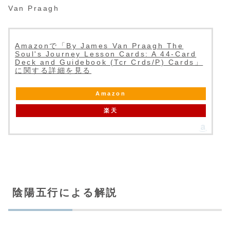
Van Praagh
Amazonで「By James Van Praagh The
Soul's Journey Lesson Cards: A 44-Card
Deck and Guidebook (Tcr Crds/P) Cards」
に関する詳細を見る
Amazon
楽天
陰陽五行による解説