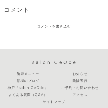
「バカ」とか、そ
してこんな方向
「...
どうしても
んな...
へ...
カバーがつ..
コメント
コメントを書き込む
salon GeOde
施術メニュー
お知らせ
慧樹のブログ
陰陽五行
神戸『salon GeOde』
ご予約・お問い合わせ
よくある質問（Q&A）
アクセス
サイトマップ