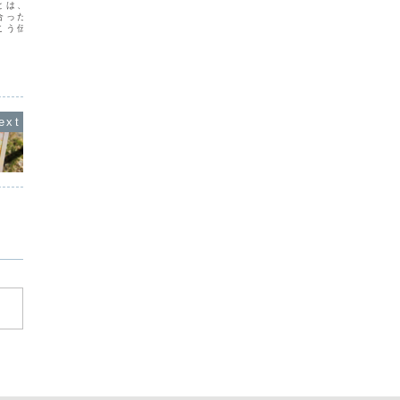
ゃう
とは、今、伝えるべきこ
考えれば
合ったとき、今、これを
ことがあ
人生には浮き沈みがあるというのが、い
こう伝えたほうがみたい
ことは、
つの頃からか常識みたいになっていま
体は正解なんてなくて、
から、そ
す。楽しいことのあとには悪いことがあ
えたいと思ったことがす
でしかな
るだろうし、幸せの絶頂期には最悪なこ
。もちろん、相手を傷つ
たしが思
とが起こったりする。おそらく、ドラマ
論外です...
行に移す
の影響なんかもあるでしょうね。ドラマ
がないと、ドラマにならない...