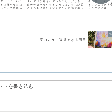
ンダーに「いいこ
すべては予定されていること。だから、
今、言いたいこ
ことは身から出た
自分の魂みたいなところでは、なにが起
と。ひとと向き
ました。当時は、
きても案外驚いていません。意識ではど
言うべきとか、
葉のひとつだと思
れだけ驚いたように「ショック！」を感
なことって、本
然のように家のな
じていても、内側では「どんっ」と構え
今、わたしが伝
。だから、祖母に
てなにも感じていなかったりするので
べてのはずです
...
す。目の前に大きなイベント...
けるような言葉は
夢のように選択できる明日
ントを書き込む