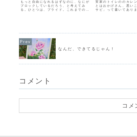
もっと自由になれるはずなのに、なにが
実家のトイレののカレ
ブロックしているだろう、と考えてみ
とはおかげさん、悪い
る。ひとつは、プライド。これまでの経
サビ」って書いてあり
験から学んだこととか、常識とか、「～
それを大切にしたい言
すべき」と思っていることが、これ。プ
っていたし、それは当
ライドにしがみついてしまうから、前を
かで使われていました
向けなくて、本来の自由を忘...
言わせれば、わたしが受験
なんだ、できてるじゃん！
コメント
コメ