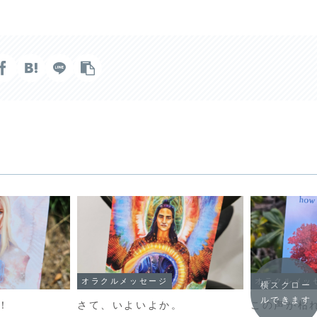
オラクルメッセージ
オラクルメッ
横スクロー
ルできます
！
さて、いよいよか。
この声が枯