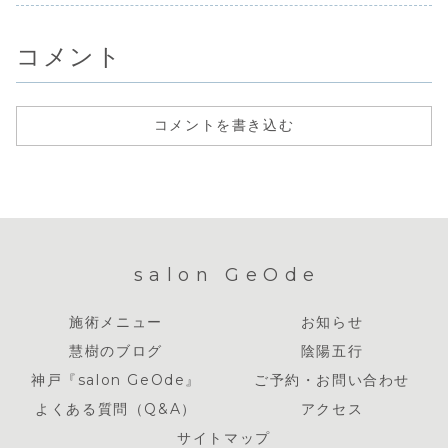
こでのわたしは、
に聞けばいいと思
した行動すればす
ます。いつ
本来のわたしでは
っているから。勉
る...
の...
なくなって、そ
強で行き詰りを
こ...
感...
コメント
コメントを書き込む
salon GeOde
施術メニュー
お知らせ
慧樹のブログ
陰陽五行
神戸『salon GeOde』
ご予約・お問い合わせ
よくある質問（Q&A）
アクセス
サイトマップ