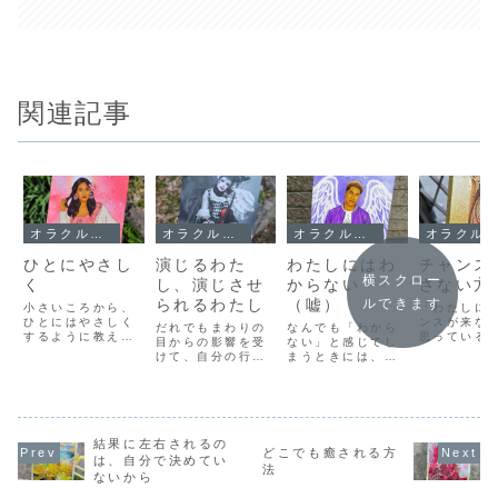
関連記事
オラクルメッセージ
オラクルメッセージ
オラクルメッセージ
オラクルメッセージ
ひとにやさし
演じるわた
わたしにはわ
チャンス
横スクロー
く
し、演じさせ
からない
さない方
られるわたし
（嘘）
ルできます
小さいころから、
「わたしに
ひとにはやさしく
ンスが来な
だれでもまわりの
なんでも「わから
するように教えら
思っている
目からの影響を受
ない」と感じてし
れてきました。い
自分がチャ
けて、自分の行動
まうときには、誰
つでもどこでも、
気づいてい
やあり方をその都
かに依存してしま
ひとのことをまず
けなのかも
度決められていま
っているのかもし
考えて、自分はそ
せん。チャ
す。そうして、気
れません。パソコ
っちのけでも、ひ
神様は前髪
がついたら、わた
ンの操作がわから
とのためにどう動
く、一瞬で
しはなにかの役割
なくて「うわー、
けばいいかを優先
っていくか
結果に左右されるの
を演じさせられ、
やっぱりわたしに
どこでも癒される方
するようにいわれ
っかりと準
いつのまにかその
は無理だー」とな
は、自分で決めてい
てきました。で
ておかなけ
法
役になりきってい
ってしまうのは、
ないから
も、そうやって、
み取ること
ます。つまり、そ
あとで詳しい友達
ひとのことを優先
ないといわ