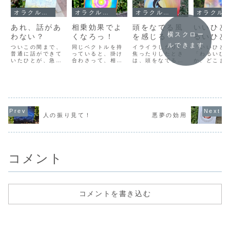
オラクルメッセージ
オラクルメッセージ
オラクルメッセージ
オラクルメッセージ
あれ、話があ
相乗効果でよ
頭をなでる風
いいひと
横スクロー
わない？
くなろっ！
を感じる
るいひと
ルできます
ついこの間まで、
同じベクトルを持
イライラしたり、
「いいひと
普通に話ができて
っていると、掛け
焦ったりしたとき
「わるいひ
いたひとが、急に
合わさって、相乗
は、頭をなでる風
か、どこま
「あれ、話があわ
効果を生むらし
を感じてみます。
ても、白黒
ない？」という感
い。だから、同じ
普段は何気なく、
をつけよう
覚になることがあ
方向をみることが
意識しないけれ
しまいます
ります。どんなに
できるひとたちと
ど、そういえば風
のひとは、
話題を変えても、
いっしょだと、大
はいつも吹いてい
とだと思っ
違う方向性の話を
きなエネルギーを
て、空気はいつも
に、わるい
してみても、なん
生み出して、自分
そばにあるんで
った！」っ
だかしっくりこな
も相手もひとりの
す。目にはみえな
たりするけ
人の振り見て！
悪夢の効用
くて「こんなひと
ときよりずっと早
いだけで、そこに
もそも「い
だったかしら？」
く大きく成長でき
あるものを、わた
と」だった
とさえ思ってしま
ます。ベクトルは
しの頭をなでてい
そして、ど
うんです。先
反対向きになって
く感覚でちゃんと
「わるいひ
日、...
い...
感じ...
なっ...
コメント
コメントを書き込む