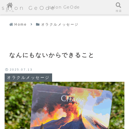
salon GeOde
salon GeOde
ホーム
検索
Home
オラクルメッセージ
なんにもないからできること
2025.07.13
オラクルメッセージ