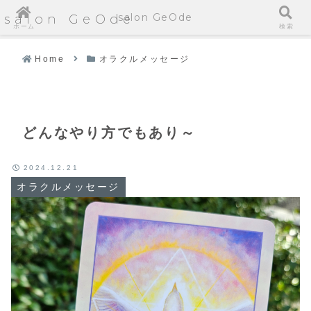
salon GeOde
salon GeOde
ホーム
検索
Home
オラクルメッセージ
どんなやり方でもあり～
2024.12.21
オラクルメッセージ