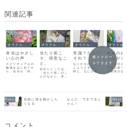
関連記事
オラクルメッセージ
オラクルメッセージ
オラクルメッセージ
オラクルメッセージ
本当はやさし
当たり前こ
常識？なんだ
本来の自
横スクロー
い心の声
そ、得意なこ
それ？
つながる
と。
ルできます
スピリチュアルの
なにかをわたしが
今の自分の
勉強をはじめてか
しようとすると、
本来の姿で
自分にとっては
ら、自分の「内な
特に、なにか新し
可能性があ
「当たり前」のこ
る声」に耳を傾け
いことをはじめよ
す。体形に
とのなかに、本当
るように努力して
うとしたとき、横
自分が着た
の自分の「得意な
きました。「内な
から「常識では
うものが着
こと」がありま
る知恵」「心の
～」とか「普通は
ったり、本
す。だからこそ、
声」「本当の自
～」というツッコ
たい仕事な
自分でそれを見つ
分」そういったも
みを入れてくれる
まくいかな
け出すのは難し
のにつながるため
人がいます。それ
りするとき
い。自分では「当
自由に体を動かした
なんだ、できてるじ
には、自分の内側
は親だったり、友
は本来の自
たり前」のことだ
くなる
ゃん！
の声を聞くことが
達だったり、ある
ではないと
から、ひとに言わ
大切だといろいろ
いは自分の内側か
とです。な
れてはじめて
なところで学んで
ら聞こえてくる言
ら、自分の
「あ！これって自
いたからです。し
葉なのかもしれま
は本来の自
分だけの得意だっ
かし...
せ...
を知...
たんだ！」で気づ
コメント
いたりする...