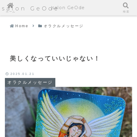
salon GeOde
salon GeOde
ホーム
検索
Home
オラクルメッセージ
美しくなっていいじゃない！
2025.01.21
オラクルメッセージ