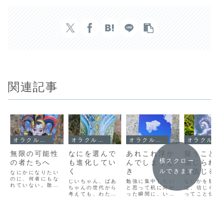
関連記事
オラクルメッセージ
オラクルメッセージ
オラクルメッセージ
オラクルメッセージ
無限の可能性
なにを選んで
あれこれ浮か
疑うこと
横スクロー
の者たちへ
も進化してい
んでしまうと
信じられ
く
き
と信じる
ルできます
なにかになりたい
のに、何者にもな
じいちゃん、ばあ
勉強に集中したい
なにかを疑
れていない。散々
ちゃんの世代から
と思って机に向か
は、信じら
努力してきて、な
考えても、わたし
った瞬間に、いろ
ってこと信
んらかの成果を得
はずいぶんと進化
んな思いがあれも
るというこ
たいのに、なにも
しているような気
これもと浮かんで
から、結局
手に入れていな
がします。ちょっ
きてしまって、目
られたり、
い。いつまで、ど