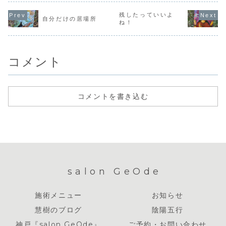
とだけ過去を考え
の前の課題どころ
いことと逆
こまでがんばれ
てみても、50年前
ではなくなってし
になったら
ば、わたしはどこ
には考えられなか
まいます。ふと、
ら、やっぱ
残したっていいよ
かに行きつけるの
自分だけの居場所
ったようなこと
必要な教科書をカ
ね！」って
ね！
か。わたしが、つ
が、今では当たり
バンに入れたまま
しまいます
いついみてしまう
前。パソコンしか
だと気がついて、
も、実際に
のは、できていな
り、スマホしか
足元のカバンを探
ら、やっぱ
いほう、不足感の
り。コンビニだっ
ります。教科書を
言っている
ほう...
てなかったなん
カバンから引っ
ら、そっち
コメント
て、...
張...
を信じて...
コメントを書き込む
salon GeOde
施術メニュー
お知らせ
慧樹のブログ
陰陽五行
神戸『salon GeOde』
ご予約・お問い合わせ