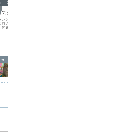
セージ
オラクルメッセージ
オラク
験気分
コミュニティをつくりたい！
本人は
力』
みたと思ったら、試験の
いつの頃からかコミュニティを作りたい
の時の同級生が横にい
と思うようになりました。考えてみれ
まわりか
ん問題を解いています。
ば、スピリチュアルの、ちょっと普通の
る！」こ
かモーレツな眠気に襲わ
ひとには理解されないようなことを勉強
どツラく
できないどころか、考え
しだしてからそんな思いが強くなったよ
ろ、本人
せん。気がつくと、試験
うな気がします。さらにさかのぼれば、
ら、どん
なって、や...
わたしは学生の頃から友達が...
わりがみ
って思う