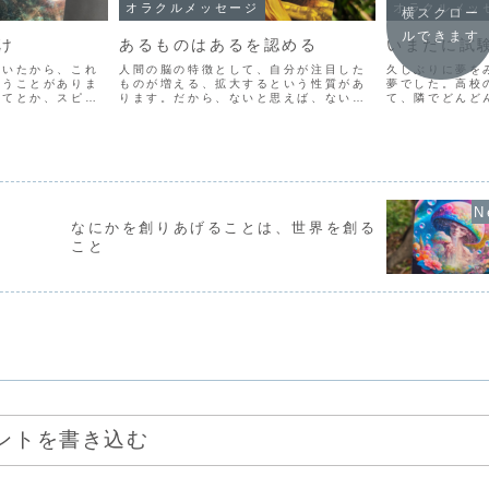
オラクルメッセージ
オラクルメッ
横スクロー
ルできます
け
あるものはあるを認める
いまだに試
聞いたから、これ
人間の脳の特徴として、自分が注目した
久しぶりに夢を
思うことがありま
ものが増える、拡大するという性質があ
夢でした。高校
いてとか、スピリ
ります。だから、ないと思えば、ないと
て、隣でどんど
でいると「これ
いう現実が拡大されて、大きくなってい
わたしは、なぜ
たくなってしまう
きます。お金でも仕事でも、恋愛でも人
れていて、解答
相手に伝えてみる
間関係でも、なんでも不安になればなる
ることもできま
が...
ほどうまくいかなくなって...
終了5分前とかに
なにかを創りあげることは、世界を創る
こと
ントを書き込む