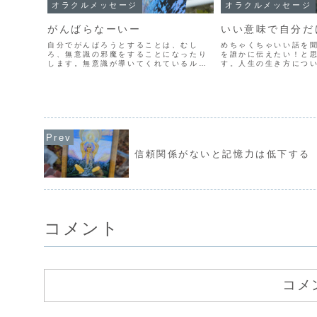
オラクルメッセージ
オラクルメッセージ
がんばらなーいー
いい意味で自分だ
自分でがんばろうとすることは、むし
めちゃくちゃいい話を
ろ、無意識の邪魔をすることになったり
を誰かに伝えたい！と
します。無意識が導いてくれているルー
す。人生の生き方につ
トは、意識では思いもよらないようなこ
チュアルな知識を学ん
と。だから、自分の意識で思いつくよう
は！」とまわりに伝え
なちっぽけな考えでは、無意識の可能性
んです。しかし、いざ
の無限性を制限してしまうこ...
と「ふーん、それで？」と
信頼関係がないと記憶力は低下する
コメント
コメ