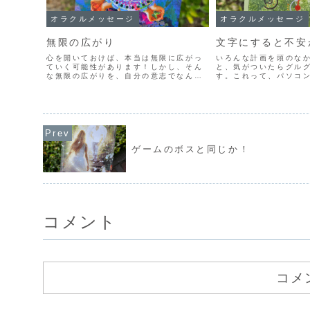
オラクルメッセージ
オラクルメッセージ
無限の広がり
文字にすると不安
心を開いておけば、本当は無限に広がっ
いろんな計画を頭のな
ていく可能性があります！しかし、そん
と、気がついたらグル
な無限の広がりを、自分の意志でなんと
す。これって、パソコ
かしようとするから、逆に邪魔したり、
ンドウとかタブとかを
否定してしまったりで、うまくいかない
処理能力が低下してい
ほうを選んでしまうわけです。自分の思
す。人間の脳は無限の
考で考えるよりも、もっと...
みえて、実は、同時に処理
ゲームのボスと同じか！
コメント
コメ