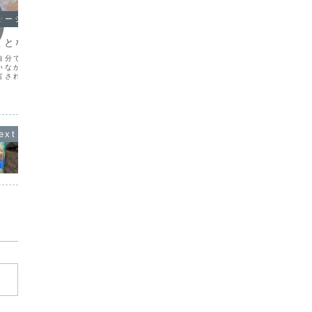
セージ
オラクルメッセージ
オラク
ことなかれ
だれの許可もいらない
謙虚さ
自分で判断したことは、
わたしがわたしのしたいことをするの
むかし、
いなかったのかもしれま
に、本当は、だれの許可もいらない。わ
日か、明
言されて（特に幼いころ
たしはオラクルカードが大好きだから、
ろならど
れるように）判断したこ
その翻訳を一生懸命やっていて、自分は
た。する
モヤッとしたものが残っ
それで楽しんでいるんだけど、頭のどこ
「えーと
がします。個人的には
かで「こんなことしてて、いいのかな
と。。。
「占い師」...
ぁ？」って思ってしまいます。...
は「そり