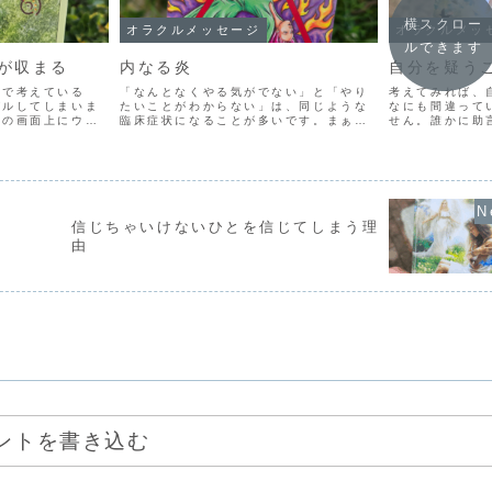
横スクロー
オラクルメッセージ
オラクルメッ
ルできます
が収まる
内なる炎
自分を疑う
かで考えている
「なんとなくやる気がでない」と「やり
考えてみれば、
グルしてしまいま
たいことがわからない」は、同じような
なにも間違って
ンの画面上にウィ
臨床症状になることが多いです。まぁ、
せん。誰かに助
たくさん開いて、
考えてみれば、たしかに「やりたいこと
は親から教えら
る状態に似ていま
がはっきりしている」から「やる気がで
とは、なんだか
容量があるように
る」わけで、ちゃんと関連があることが
ているような気
す...
わかります。こういう方の...
「整体師」だって
信じちゃいけないひとを信じてしまう理
由
ントを書き込む