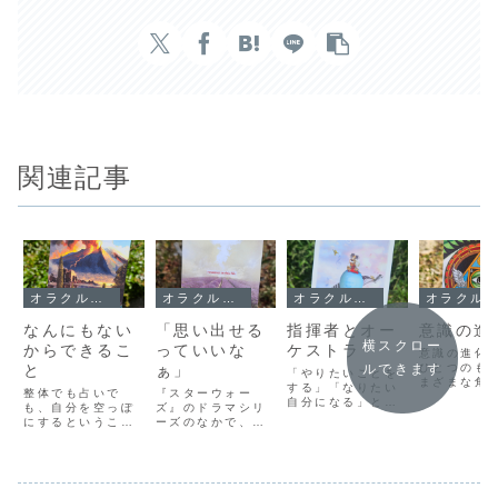
関連記事
オラクルメッセージ
オラクルメッセージ
オラクルメッセージ
オラクルメッセージ
なんにもない
「思い出せる
指揮者とオー
意識の進
横スクロー
からできるこ
っていいな
ケストラ
意識の進化
と
ぁ」
ひとつのも
ルできます
「やりたいことを
まざまな角
する」「なりたい
整体でも占いで
『スターウォー
みることが
自分になる」とい
も、自分を空っぽ
ズ』のドラマシリ
ようになる
ったとき、つい未
にするということ
ーズのなかで、記
子供の頃に
来のことばかり考
がとても重要なと
憶を消されたドロ
像もできな
えてしまって、ど
きがあります。い
イド(ロボット)
ようなこと
うすればいいのか
や、むしろ、自分
が、その記憶を取
人になると
わからないという
を空っぽにしない
り戻して「思い出
を同時に認
状態になってしま
と、そもそも成り
せるっていいな
るようにな