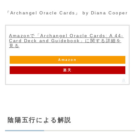
『Archangel Oracle Cards』 by Diana Cooper
Amazonで「Archangel Oracle Cards: A 44-
Card Deck and Guidebook」に関する詳細を
見る
Amazon
楽天
陰陽五行による解説