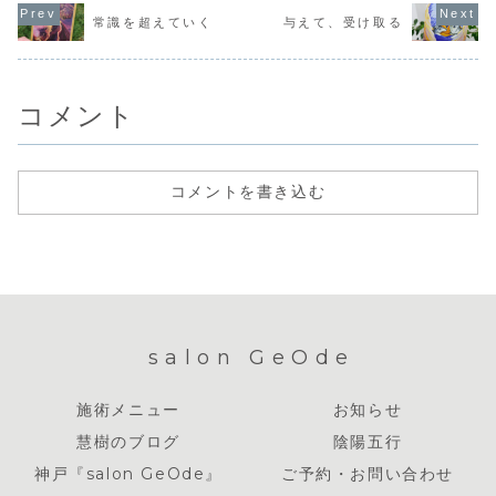
います。そんなと
立たないのかもし
ぁ」って言う場面
します。例
き、また「じゃ
常識を超えていく
与えて、受け取る
れません。自分が
がありました。そ
ピクサー映
あ、どうなりたい
空っぽだから、本
うなの？わたし
『トイスト
の？」って聞いて
当に必要な手技が
は、思い出すこと
ー』は子供
も「とりあえず、
使えて、本当に必
といえば、ツラい
は、...
お金持ち」とか
要な言葉が出てく
記憶ばかりで、昔
「ビ...
るようになるんで
から古い写真を見
コメント
す...
れば涙...
コメントを書き込む
salon GeOde
施術メニュー
お知らせ
慧樹のブログ
陰陽五行
神戸『salon GeOde』
ご予約・お問い合わせ