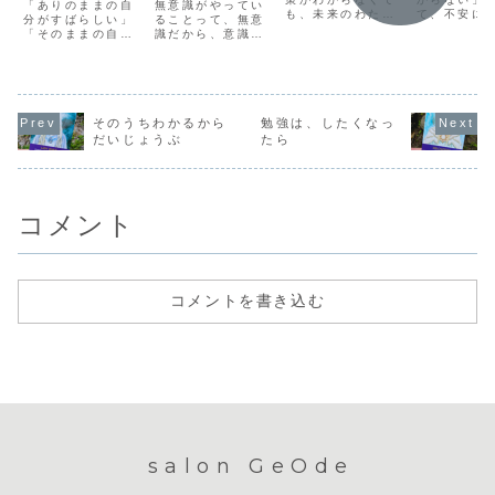
「ありのままの自
無意識がやってい
も、未来のわたし
て、不安に
分がすばらしい」
ることって、無意
なら知っている。
とがありま
「そのままの自分
識だから、意識で
なぜなら、未来の
も、本当に
がいい」とよくい
理解しようとして
わたしは、この目
らない」の
われます。別の誰
も難しい。600ペ
の前の問題をちゃ
ば、どうし
かになろうとした
ージを超えるタロ
んと乗り越えて、
ないわけで
り、そのために無
ットの教科書の
その先に行った存
て、どうし
理になにかに取り
「この本を書くこ
在だから。それな
ないなら、
組んだりしてみて
とも、海をフォー
そのうちわかるから
勉強は、したくなっ
らば、今のわたし
なっても仕
も、その「変わら
クでかき混ぜるよ
だいじょうぶ
たら
でも、未来のわた
いというこ
なきゃ」という緊
うなもの」という
しの考えを借りれ
ゃんとわか
張感が人生を自分
書き出しの文句が
ば、この問題も楽
す。つまり
が望まない方向に
思い出されます。
に乗り越えられ
は「わから
導いてしまうから
早朝配信がしたい
る...
と...
です。この「変
と思って、前日
コメント
わ...
も...
コメントを書き込む
salon GeOde