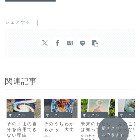
シェアする
関連記事
オラクルメッセージ
オラクルメッセージ
オラクルメッセージ
オラクルメッセージ
そのままの自
そのうちわか
未来のわたし
先のこと
横スクロー
分を信用でき
るから、大丈
は知っている
からない
ない理由
夫。
ルできます
今のわたしに解決
未来のこと
策がわからなくて
からない」