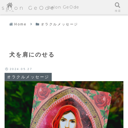
salon GeOde
salon GeOde
ホーム
検索
Home
オラクルメッセージ
犬を肩にのせる
2024.05.27
オラクルメッセージ