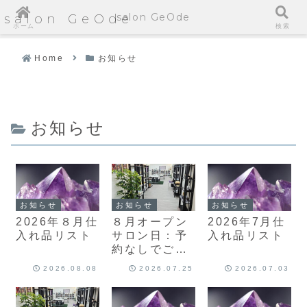
salon GeOde
salon GeOde
ホーム
検索
Home
お知らせ
お知らせ
お知らせ
お知らせ
お知らせ
2026年８月仕
８月オープン
2026年7月仕
入れ品リスト
サロン日：予
入れ品リスト
約なしでご来
店いただけま
2026.08.08
2026.07.25
2026.07.03
す！