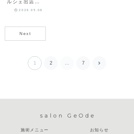
ルシェ出店者
募集
2026.05.08
Next
1
2
…
7
次
へ
salon GeOde
施術メニュー
お知らせ