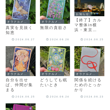
お知らせ
【終了】カル
オラクルメッセージ
オラクルメッセージ
マ整体in横
真実を見抜く
無限の貪欲さ
浜・東京
知恵
【2024/7/20
～7/29】
2024.06.27
2024.06.26
2024.06.25
オラクルメッセージ
オラクルメッセージ
オラクルメッセージ
自分を出せ
どうしても眠
関係を続ける
ば、仲間が集
たいとき
ためのとっか
まる
かり
2024.06.25
2024.06.24
2024.06.23