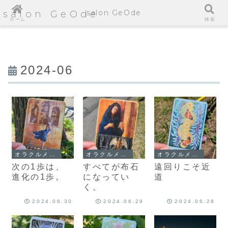
salon GeOde
salon GeOde
ホーム
検索
2024-06
オラクルメッセージ
オラクルメッセージ
オラクルメッセージ
次の1歩は、
すべてが布石
遠回りこそ近
進化の1歩。
になってい
道
く。
2024.06.30
2024.06.29
2024.06.28