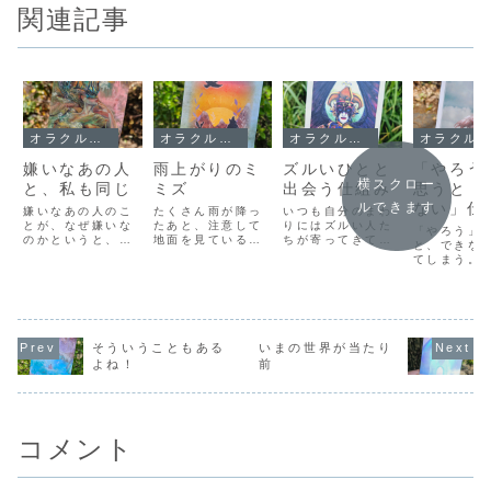
関連記事
オラクルメッセージ
オラクルメッセージ
オラクルメッセージ
オラクルメッセージ
嫌いなあの人
雨上がりのミ
ズルいひとと
「やろう
横スクロー
と、私も同じ
ミズ
出会う仕組み
思うと「
ない」仕
ルできます
嫌いなあの人のこ
たくさん雨が降っ
いつも自分のまわ
とが、なぜ嫌いな
たあと、注意して
りにはズルい人た
「やろう」
のかというと、わ
地面を見ていると
ちが寄ってきて、
と、できな
たしも同じ遺伝子
ミミズがたくさん
自分が大切に育て
てしまう。
を持っているか
出てきています。
てきたものやがん
ばろう」と
ら。あの下品な、
落ち着いて地面を
ばってきたものを
気合を入れ
余計なことばかり
見ることができる
サラッと奪われて
れるほど、
言う、あの人と同
今日は、あの雨が
しまうような感覚
か空回りし
じ遺伝子を持って
嘘のように、すっ
があります。いつ
る気をなく
いるから、わたし
きりと晴れ上がっ
のまにか自分は損
まうんです
そういうこともある
いまの世界が当たり
もあの人と同じレ
ているので、道路
な役回りを押しつ
だかやる気
よね！
前
ベルで下品なこと
の水溜まりもだん
けられて、すべて
いから、「
をしてしまう可能
だん干上がって、
を失っていくよう
やろう」と
性があってしまう
昼頃には熱々の鉄
な気がしてしまう
奮い立たせ
わけです。そのた
板のような熱を
のです。どこに
のに、どう
め...
感...
い...
れは自分に
コメント
て...