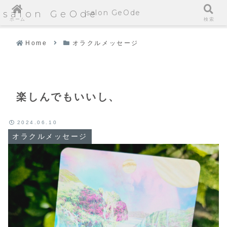
salon GeOde
salon GeOde
ホーム
検索
Home
オラクルメッセージ
楽しんでもいいし、
2024.06.10
オラクルメッセージ