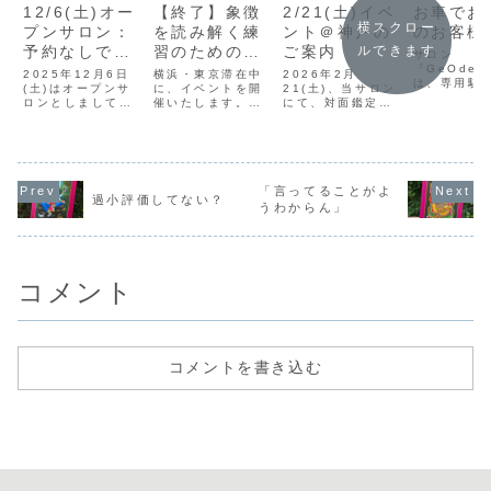
12/6(土)オー
【終了】象徴
2/21(土)イベ
お車でお
横スクロー
プンサロン：
を読み解く練
ント＠神戸の
のお客様
予約なしでご
習のためのタ
ご案内
ルできます
サロン
来店いただけ
ロット
『GeOde
2025年12月6日
横浜・東京滞在中
2026年2月
は、専用駐
ます！
(土)はオープンサ
vol.3【8/25(
に、イベントを開
21(土)、当サロン
ございませ
ロンとしまして、
催いたします。
にて、対面鑑定・
日)】
隣のコイン
予約なしでご来店
『象徴を読み解く
体験イベントを開
ングをご利
いただけます。普
練習のためのタロ
催いたします。イ
さい。王子
段は、完全予約制
ット vol.3』と題
ベント概要「今の
周辺にはコ
ですので、整体ま
して、タロットカ
わたし、どこから
ーキングが
たはカウンセリン
ードの皇帝および
見るか？」このイ
りますが、
グ(占い)の予約が
教皇のカードに描
ベントは、5人の
「言ってることがよ
ペースが狭
過小評価してない？
必須ですが、この
かれる象徴的な絵
出展者が、それぞ
うわからん」
ろが多く、
日はご予約なしで
について考えてい
れ異なる視点から
なっている
直接ご来店してい
きます。一般的
「今のあなた」を
少なくあり
ただけます。天然
に、タロットカー
映すマルシェ形式
ん。当サロ
石の販売いつもは
ドに描かれる絵
の体験イベントで
急電車でのご
ついでに...
は“そういうも
す。未来を当て...
コメント
の...
コメントを書き込む