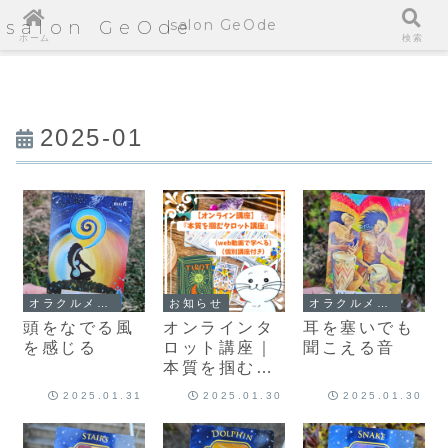
salon GeOde
salon GeOde
ホーム
検索
2025-01
オラクルメッセージ
お知らせ
オラクルメッセージ
頭をなでる風
オンラインタ
耳を塞いでも
を感じる
ロット講座｜
聞こえる音
本質を掴むタ
ロット占いの
2025.01.31
2025.01.30
2025.01.30
学び方【全国
対応】