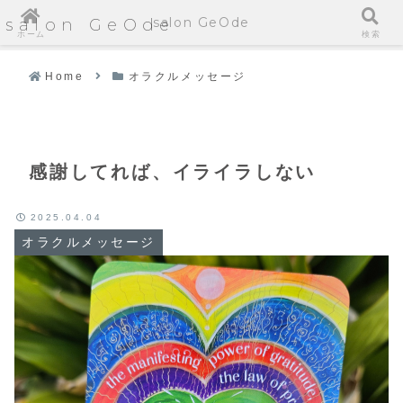
salon GeOde
salon GeOde
ホーム
検索
Home
オラクルメッセージ
感謝してれば、イライラしない
2025.04.04
オラクルメッセージ