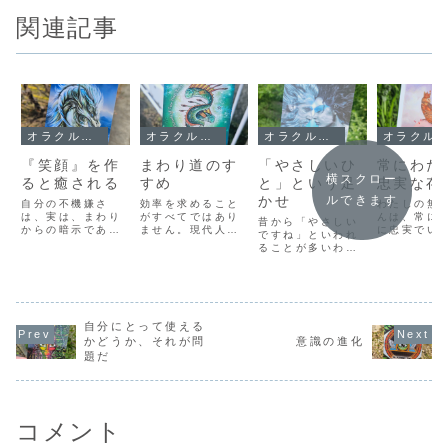
関連記事
オラクルメッセージ
オラクルメッセージ
オラクルメッセージ
オラクルメッセージ
『笑顔』を作
まわり道のす
「やさしいひ
常にわた
横スクロー
ると癒される
すめ
と」という足
忠実な存
かせ
ルできます
自分の不機嫌さ
効率を求めること
わたしの無
は、実は、まわり
がすべてではあり
んは、常に
昔から「やさしい
からの暗示である
ません。現代人は
に忠実でい
ですね」といわれ
可能性がありま
とにかくすること
る。わたし
ることが多いわた
す。自分としては
がたくさんあるか
が諦めよう
しは、「やさしい
真剣に目の前の課
ら、なんでも効率
いるときも
ひと」であるため
題に取り組んでい
がいいようにって
しの無意識
に行動してしまう
るだけでも、それ
思ってしまいま
たしにとっ
ことがあります。
をまわりからみて
す。でも、大切な
よくなる選
自分では「こうし
「あれ、なんか不
ことは、まわり道
ちゃんと用
自分にとって使える
たい」というのが
機嫌なのかし
のなかにあったり
くれている
ほかにあるのに、
かどうか、それが問
意識の進化
ら？」と思われた
するものです。わ
しがどんな
まわりからみて
題だ
時点で、まわりか
たしが整体（マッ
を吐いても
「やさしいひと」
らの暗示がかかっ
サージ的なもの）
ばん近くで
であるために、あ
てしまいます。ま
を仕事にしたいと
とも忠実に
えて自分では「や
るで腫物...
最...
り...
りたくない」ほう
を...
コメント