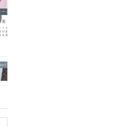
セージ
オラクルメッセージ
オラク
感覚
“心配”という名の暗示
好きな
いくときって「はまって
親しい人のことを「心配する」ってこと
さっき道
覚があります。それがと
がよくあります。なにかに挑戦しようと
ず固まっ
抗を感じないんです。新
している人をみていると「うまくいくか
飛呂彦の
ているはずなのに「そう
心配」になって、思わずアドバイスなん
んです！
った」「そうそうこのよ
かをしてみたくなってしまったりするん
いえば『
うしていても違和感がな
です。また、自分がよく知らない分野で
だけど『
に、それ...
がんばってる人たちをみる...
しかけた