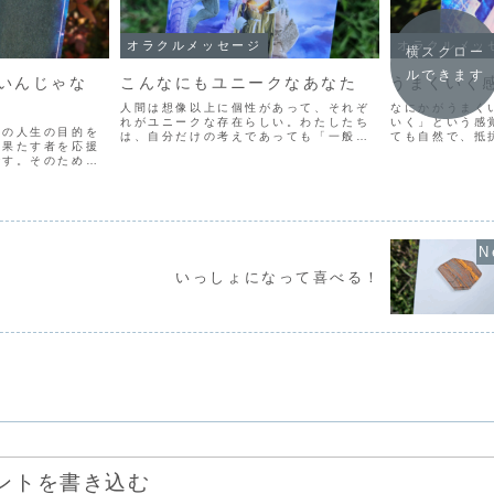
オラクルメッセージ
オラクルメッ
横スクロー
ルできます
いんじゃな
こんなにもユニークなあなた
うまくいく
人間は想像以上に個性があって、それぞ
なにかがうまく
れがユニークな存在らしい。わたしたち
いく」という感
分の人生の目的を
は、自分だけの考えであっても「一般的
ても自然で、抵
を果たす者を応援
にそういうもの」と思ってしまいがちで
しいことをやっ
です。そのため、
す。集団生活のために、まわりに合わせ
いえば、こうだ
ドを引いたとき、
る能力を持っているわけですね。そのた
うだった」「こ
てる」「自分の役
め、どんなにユニークなア...
い」。そんなふう
と言われるわけで
...
いっしょになって喜べる！
ントを書き込む