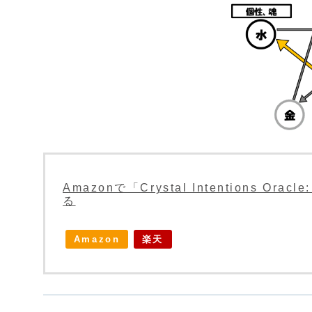
Amazonで「Crystal Intentions Orac
る
Amazon
楽天