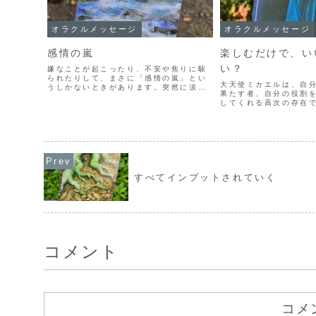
オラクルメッセージ
オラクルメッセージ
感情の嵐
楽しむだけで、い
い？
嫌なことが起こったり、不安や焦りに駆
られたりして、まさに「感情の嵐」とい
大天使ミカエルは、自
うしかないときがあります。突然に涙が
果たす者、自分の役割
出てきたり、家中のモノを壊したくなっ
してくれる高次の存在
たり、暴れたい衝動が湧き出て止まらな
大天使ミカエルのカー
いこともあるかもしれません。そんなと
「天使が応援してくれ
きは、自然の「嵐」を乗り...
割を果たしましょう」
すが、結局、わたしはなに
すべてインプットされていく
コメント
コメ