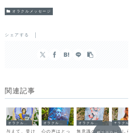
オラクルメッセージ
シェアする
関連記事
オラクルメッセージ
オラクルメッセージ
オラクルメッセージ
オラクルメッセージ
与えて、受け
心の声はとっ
無意識の呼び
わたしら
横スクロー