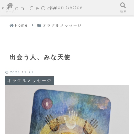
salon GeOde
salon GeOde
ホーム
検索
Home
オラクルメッセージ
出会う人、みな天使
2023.12.21
オラクルメッセージ