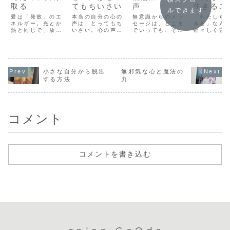
取る
てもちいさい
声
生きるこ
ルできます
愛は「発散」のエ
本当の自分の心の
無意識からのメッ
「わたしら
ネルギー。光とか
声は、とってもち
セージは、どこま
きる」なん
熱と同じで、放っ
いさい。心の声を
でいっても、その
軽々しく言
ておいてもどんど
聞くためには、
全貌を掴み切るこ
るけど、そ
ん拡散していくも
「心よ！」って呼
とはできません。
て、わたし
の。だから、同じ
びかけるだけでい
なぜなら、「無意
できないこ
ように「他人のた
いけれど、本当
識」と表現された
般的に語ら
めに」でやってい
の、心の声よりも
時点で、それは無
とだから、
ることでも、自分
先に、別の声が聞
意識ではなくなっ
なく誰にも
小さな自分から脱出
無邪気な心と魔法の
のエネルギーが枯
こえてきます。
てしまうから。だ
ことようだ
する方法
力
渇していくことっ
「どうせ～」とか
から、普段いわれ
かの真似で
て、それは「愛」
「わたしなんて
ているような「無
そうな気が
ではないといえま
～」とか。頭のな
意識に～しちゃっ
す。でも、
す。「愛」は無限
かで話しているこ
た」というのは、
しらしく」
のエネルギーで
とのほとんどは、
本当は無意識で
本当にわた
コメント
あ...
自分の心...
は...
かでき...
コメントを書き込む