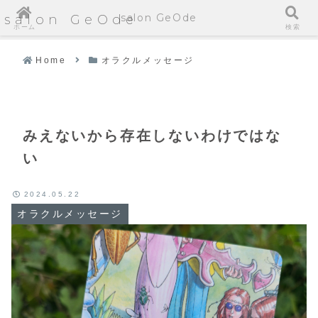
salon GeOde
salon GeOde
ホーム
検索
Home
オラクルメッセージ
みえないから存在しないわけではな
い
2024.05.22
オラクルメッセージ