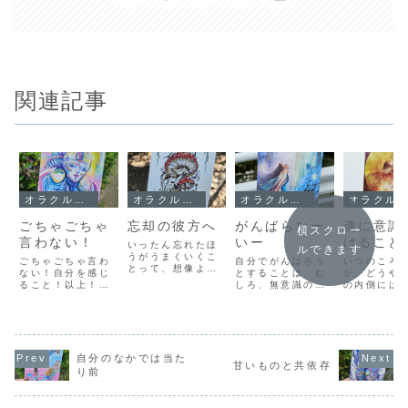
関連記事
オラクルメッセージ
オラクルメッセージ
オラクルメッセージ
オラクルメッセージ
ごちゃごちゃ
忘却の彼方へ
がんばらなー
魂に意識
横スクロー
言わない！
いー
けること
いったん忘れたほ
ルできます
うがうまくいくこ
ごちゃごちゃ言わ
自分でがんばろう
いつのころ
とって、想像より
ない！自分を感じ
とすることは、む
か、どうや
もずっと多いで
ること！以上！
しろ、無意識の邪
の内側には
す。学校の勉強
『Sacred Sea
魔をすることにな
なるものが
は、基本的に暗記
ORACLE』 By
ったりします。無
しいと意識
しているかどうか
Justine
意識が導いてくれ
うになりま
を問う試験だか
Serebrin陰陽五
ているルートは、
それがいつ
ら、暗記すること
行による解説「言
意識では思いもよ
のか、どう
が正しいって思い
葉」で解説しよう
らないようなこ
う思ったの
自分のなかでは当た
こんでいました。
甘いものと共依存
とすると、どこま
と。だから、自分
考えてみて
り前
みんなで同じカリ
でいっても「言
の意識で思いつく
りません。
キュラムを勉強し
葉」に囚われてし
ようなちっぽけな
「魂」とい
ているわけだか
まうことがありま
考えでは、無意識
が確かにあ