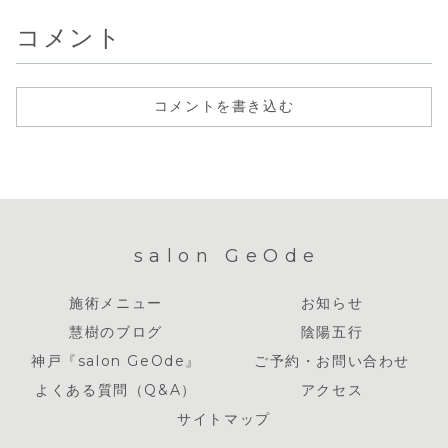
ら、ちゃんとやっ
す。「言葉」は
の可能性の無限性
それがわた
たかって...
「...
を制限してしまう
かにあるら
コメント
こ...
い...
コメントを書き込む
salon GeOde
施術メニュー
お知らせ
慧樹のブログ
陰陽五行
神戸『salon GeOde』
ご予約・お問い合わせ
よくある質問（Q&A）
アクセス
サイトマップ