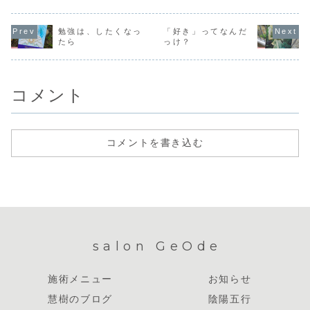
人になると、それ
リズムが～」なん
こともありまし
いきます。
を同時に認識でき
かの解説動画を一
た。え、いや、ど
自分の短所
るようになったり
生懸命見て、「ど
っちなん(笑)。要
かるけど、
勉強は、したくなっ
「好き」ってなんだ
します。例えば、
うしたものかな
は、一時的にもの
わからなく
ピクサー映画の
たら
っけ？
ー」とぐるぐるの
すごく打ち込むこ
いぶん困っ
『トイストーリ
考えが止まらなく
とがあるのに、あ
です。そん
ー』は子供の頃に
なってしまうんで
る程度すると次の
き、まわり
は、...
す。結局、自分で
ものに興味が移
から「短所
行動が...
っ...
長所...
コメント
コメントを書き込む
salon GeOde
施術メニュー
お知らせ
慧樹のブログ
陰陽五行