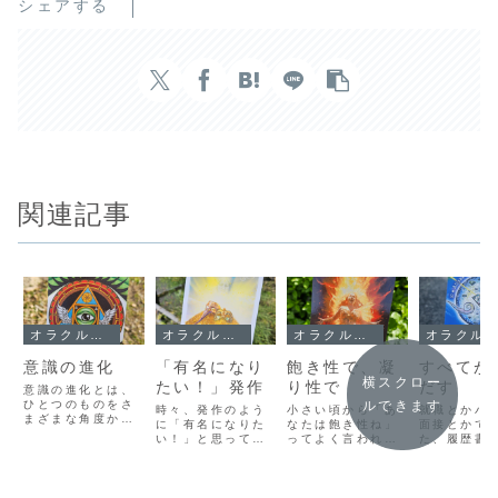
シェアする
関連記事
オラクルメッセージ
オラクルメッセージ
オラクルメッセージ
オラクルメッセージ
意識の進化
「有名になり
飽き性で、凝
すべてが
横スクロー
たい！」発作
り性で
だす
意識の進化とは、
ひとつのものをさ
ルできます
時々、発作のよう
小さい頃から「あ
就職とかバ
まざまな角度から
に「有名になりた
なたは飽き性ね」
面接とかで
みることができる
い！」と思ってし
ってよく言われて
た、履歴書
ようになること。
まいます。そし
いました。でも、
出します。
子供の頃には、想
て、気がついたら
また別の機会には
らはじまっ
像もできなかった
「バズるための
「あなたは凝り性
技、そして
ようなことが、大
～」とか「アルゴ
ね」って言われる
短所などを