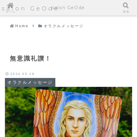
salon GeOde
salon GeOde
ホーム
検索
Home
オラクルメッセージ
無意識礼讃！
2024.05.29
オラクルメッセージ