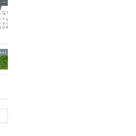
セージ
オラクルメッセージ
オラク
れない
雨上がりのミミズ
出会う
デアを思いついて、それ
たくさん雨が降ったあと、注意して地面
「袖振り
きるとき、そこでは必要
を見ているとミミズがたくさん出てきて
あるよう
責任感は感じていないも
います。落ち着いて地面を見ることがで
に関わり
、肩の力は抜けていて、
きる今日は、あの雨が嘘のように、すっ
く深い縁
できてしまった、そんな
きりと晴れ上がっているので、道路の水
ある関係
んだか後味もすっきりと
溜まりもだんだん干上がって、昼頃には
けで、そ
大切なこ...
熱々の鉄板のような熱を感...
その関係