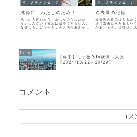
オラクルメッセージ
オラクルメッセージ
純粋に、わたしのため！
過去世の記憶
他人から言われた「あなたのためだか
過去世の真偽はともか
ら」なんていう言葉は信用できません。
法で過去世をみるとい
なぜなら、どうやらこの人間の脳みそ
があります。当時は、
は、自分のことしか考えられないような
からスピリチュアルの
構造になっているから。「あなたのため
ていた頃です。本屋さ
に言うけど」「あなたのためを思って」
の横が精神世界の本に
なんていうのは、結局、自分の...
に催眠についての本だった
【終了】モテ整体in横浜・東京
【2024/10/22～10/29】
コメント
コメ