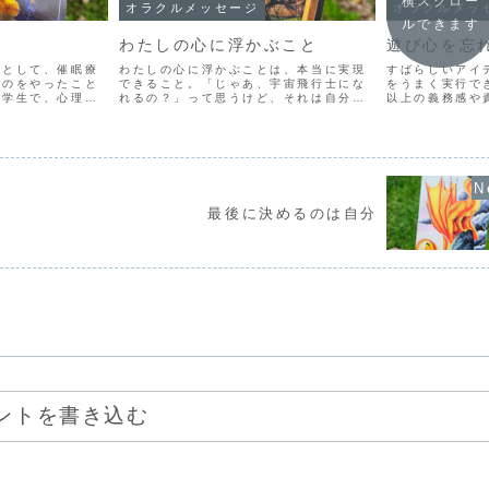
横スクロー
オラクルメッセージ
オラクルメッ
ルできます
わたしの心に浮かぶこと
遊び心を忘
くとして、催眠療
わたしの心に浮かぶことは、本当に実現
すばらしいアイ
うのをやったこと
できること。「じゃあ、宇宙飛行士にな
をうまく実行で
大学生で、心理学
れるの？」って思うけど、それは自分の
以上の義務感や
あいだをさまよっ
心に浮かんでいることではなくて、誰か
のです。むしろ
んの棚で、心理学
の夢を重ねているだけ。自分の心の奥か
軽～くやったら
なっていて、そこ
ら出てくるような、もっと深い「これが
ときのほうがな
...
したいのよ～」ってことは...
しているのです。
最後に決めるのは自分
ントを書き込む