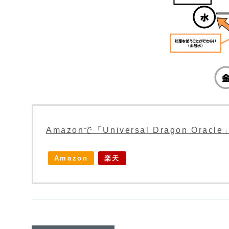
Amazonで「Universal Dragon Or
Amazon
楽天