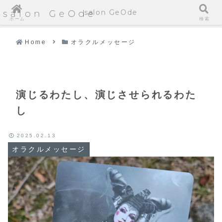
salon GeOde
salon GeOde
ホーム
検索
Home
オラクルメッセージ
演じるわたし、演じさせられるわた
し
2025.02.13
オラクルメッセージ