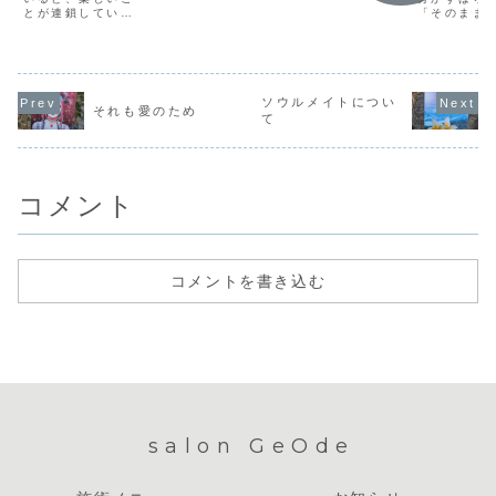
できるとき、そこ
ができたほうがい
とが連鎖してい
「そのまま
では必要以上の義
いと思っていまし
く。「こんなこと
がいい」と
務感や責任感は感
た。「大は小を兼
して大丈夫かし
われます。
じていないもので
ねる」という言葉
ら」「これでいい
かになろう
す。むしろ、肩の
が常に頭のなかに
のかしら」って不
り、そのた
力は抜けていて、
響いていて、なに
安に駆られている
理になにか
軽～くやったらで
をするにも「あれ
と、いつのまに
組んだりし
ソウルメイトについ
きてしまった、そ
もこれも」とあち
それも愛のため
か、それを楽しむ
も、その「
て
んなときのほうが
こちに手を出すよ
ことができなくな
なきゃ」と
なんだか後味もす
うな発想になって
って、気がついた
張感が人生
っきりとしている
しまうのです。勉
ら、たしかに「大
が望まない
のです。大切な
強は「国語ができ
丈夫じゃない！」
導いてしま
こ...
た...
になってしまって
です。この
コメント
いるん...
わ...
コメントを書き込む
salon GeOde