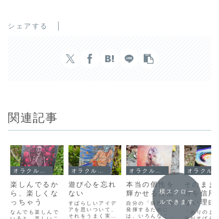
シェアする
関連記事
オラクルメッセージ
オラクルメッセージ
オラクルメッセージ
オラクルメッセージ
楽しんでるか
遊び心を忘れ
本当の個性を
そのまま
横スクロー
ら、楽しくな
ない
輝かせる方法
分を信用
っちゃう
ない理由
ルできます
すばらしいアイデ
自分の「個性」を
アを思いついて、
発揮するために
なんでも楽しんで
「ありのま
それをうまく実行
は、いろんなこと
いると、楽しいこ
分がすばら