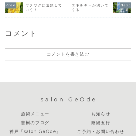
もよくわからなく
「おー、あなたも
のにつながるため
運がよけれ
ワクワクは連鎖して
エネルギーが湧いて
なるときがあるの
ですか！」ってわ
には、自分の内側
と、うらや
いく！
くる
です。なかでも体
かってもらえるの
の声を聞くことが
思う気持ち
の痛みは、自分で
と同じような感
大切だといろいろ
が強くて、
もよくわからなく
覚。出会うひとみ
なところで学んで
ょに喜ぶこ
なってしまう典
んなをリスペクト
いたからです。し
きない。そ
型...
して...
かし...
て、...
コメント
コメントを書き込む
salon GeOde
施術メニュー
お知らせ
慧樹のブログ
陰陽五行
神戸『salon GeOde』
ご予約・お問い合わせ