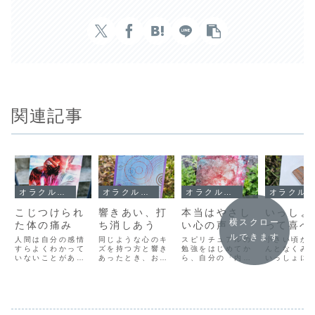
関連記事
オラクルメッセージ
オラクルメッセージ
オラクルメッセージ
オラクルメッセージ
こじつけられ
響きあい、打
本当はやさし
いっしょ
横スクロー
た体の痛み
ち消しあう
い心の声
って喜べ
ルできます
人間は自分の感情
同じような心のキ
スピリチュアルの
小さい頃か
すらよくわかって
ズを持つ方と響き
勉強をはじめてか
んとなくみ
いないことがあり
あったとき、お互
ら、自分の「内な
いっしょに
ます。どうして今
いのキズが癒され
る声」に耳を傾け
とができな
不快感を感じてい
ていく感覚になり
るように努力して
た。誰かに
るのか、また不快
ます。すごくマニ
きました。「内な
ハッピーな
になってこんな行
アックな話で、誰
る知恵」「心の
あっても「
動をしてしまって
にも通じないと思
声」「本当の自
の偶然でし
いるのか、自分で
っていたことが
分」そういったも
か「わたし