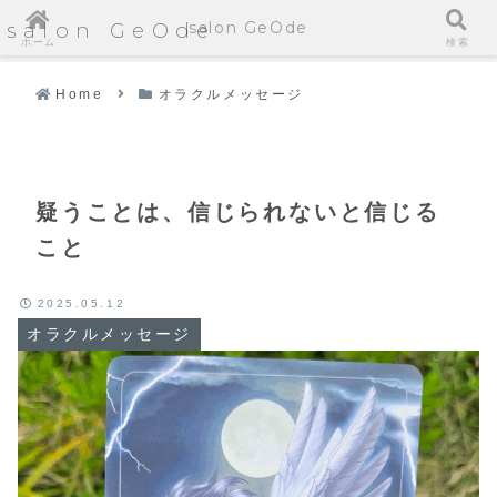
salon GeOde
salon GeOde
ホーム
検索
Home
オラクルメッセージ
疑うことは、信じられないと信じる
こと
2025.05.12
オラクルメッセージ