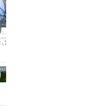
セージ
オラクルメッセージ
オラク
ぶこと
理由なんていらない
集中す
るだけで癒されます。ゾ
自分がやりたいと思うことがあっても、
何かに集
も、あんなに大きな体を
それを親に説明して納得してもらわない
とってよ
りもずっと凄まじいパワ
といけなかったわたしは、未だにやりた
も知って
はずです。しかし、動物
いことの理由を、言い訳のように考えて
勉強に集
だか「かわいい」とか
しまいます。有名なところでは「みんな
はもっと
いう感情になります。そ
も持ってるから～」みたいなやつですね
ももっと
保護すべき...
(笑)。今のわたしにとっ...
かいとこ