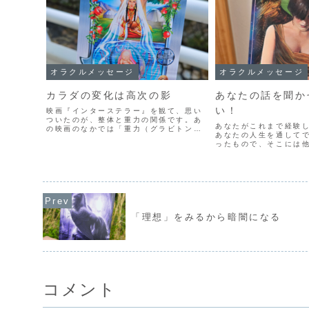
オラクルメッセージ
オラクルメッセージ
カラダの変化は高次の影
あなたの話を聞か
い！
映画『インターステラー』を観て、思い
ついたのが、整体と重力の関係です。あ
あなたがこれまで経験
の映画のなかでは「重力（グラビトン）
あなたの人生を通して
は次元を超える」ということで、重力を
ったもので、そこには
使って、次元を乗り越えてメッセージを
にならない価値があり
送るということをやっていました。わた
その経験のことを話し
しの整体でも、指を使って...
ひとが、ほんとはたく
それはあなたが経験したの
「理想」をみるから暗闇になる
コメント