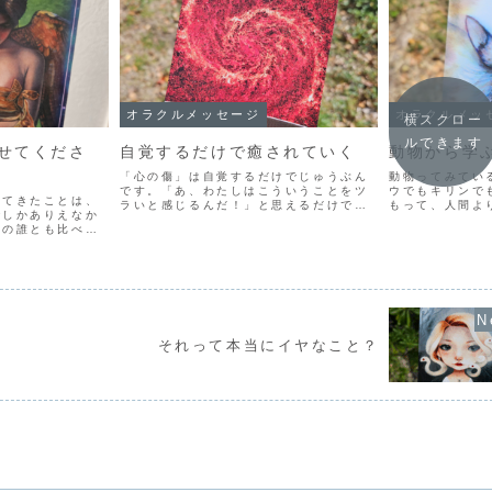
オラクルメッセージ
オラクルメッ
横スクロー
ルできます
せてくださ
自覚するだけで癒されていく
動物から学
「心の傷」は自覚するだけでじゅうぶん
動物ってみてい
です。「あ、わたしはこういうことをツ
ウでもキリンで
してきたことは、
ラいと感じるんだ！」と思えるだけで、
もって、人間よ
でしかありえなか
その傷は少しずつ癒されていきます。
ーを持っている
他の誰とも比べ物
「心の傷」は物理的に目に見えるもので
園でみるとなぜ
ます。あなたの、
はないけれど、本質はフツーの傷と同じ
「愛らしい」と
て聞かせてほしい
だから、自然に治癒していく...
ういう感情って、
さんいるのです。
...
それって本当にイヤなこと？