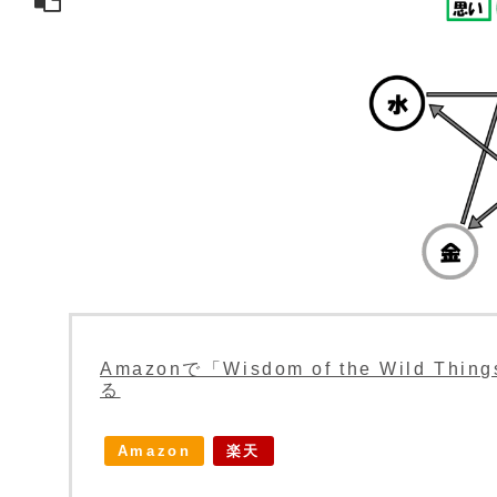
Amazonで「Wisdom of the Wild Thi
る
Amazon
楽天