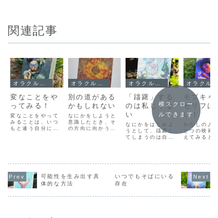
関連記事
オラクルメッセージ
オラクルメッセージ
オラクルメッセージ
オラクルメッセージ
変なことをや
別の道がある
「躊躇」する
モブキャ
横スクロー
ってみる！
かもしれない
のは私じゃな
セリフは
い
い！
ルできます
変なことをやって
なにかをしようと
みることは、いつ
意識したとき、そ
なにかをはじめよ
わたしの人
もと違う自分に出
の方向に向かうた
うとして、躊躇し
とつの映画
会うきっかけを作
めの「意識」が起
てしまうのは自分
えてみると
ってくれます。
こります。という
の感覚ではありま
ろい！主役
「いつもならこん
ことは反対に、自
せん。自分がやろ
はもちろん
なことはしないの
分のなかで、意識
うと思ったことに
自身。主役
に」っていうこと
されていない部分
対して、あれこれ
しが、その
を、あえてやって
も生じるというこ
ツッコミを入れた
登場人物た
みると、ぜんぜん
とです。つまり、
くなって「躊躇」
ういう関係
可能性を生み出す具
いつでもそばにいる
違う自分になれち
自分のなかにはな
してしまう時点
て、どれだ
体的な方法
存在
ゃうのです。映画
い、別の道、別の
で、自分ではな
っていくの
『エブリシング・
可能性が隠されて
い、ほかの誰かの
かは、監督
エブリウェア・オ
いるということで
感覚に囚われてい
わたしが決
ール・アット・ワ
す。そして、そ
る状態です。「あ
いわけです
ン...
の...
の人に声をかけて
すると、こ