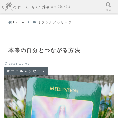
salon GeOde
salon GeOde
ホーム
検索
Home
オラクルメッセージ
本来の自分とつながる方法
2023.10.06
オラクルメッセージ