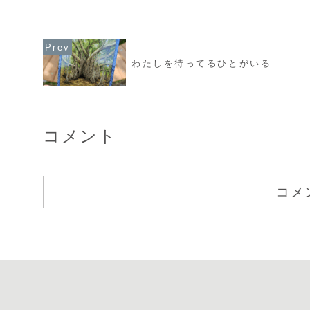
外に出れば、そんなカリキュラムは存在
わたしの感覚としては
しない。だから、学生のときみたいに、
もそれを分ける必要が
歯を食いしばって勉強しな...
す。つまり、「肉体」の不
わたしを待ってるひとがいる
コメント
コメ