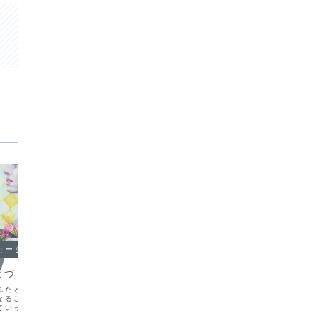
セージ
オラクルメッセージ
オラク
近づくこと
エネルギー交換の原則
あれ、
れたところで、そのひ
お金の使い方の基本として「買わない理
ついこの
なることはできません。
由が値段なら買え、買う理由が値段なら
ひとが、
ていったとしても、その
やめておけ」という言葉があります。安
という感
ろに立つことはできませ
いから買うのなら買わない方がいいし、
なに話題