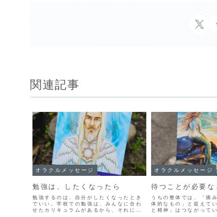
関連記事
オラクルメッセージ
オラクルメッセージ
勉強は、したくなったら
待つことが必要な
勉強するのは、自分がしたくなったとき
うちの整体では、「痛
でいい。学校での勉強は、みんなに合わ
体的なもの」と捉えて
せたカリキュラムがあるから、それに従
と精神」はつながって
わないといけないけれど、学校から一歩
関係」とか、よく言わ