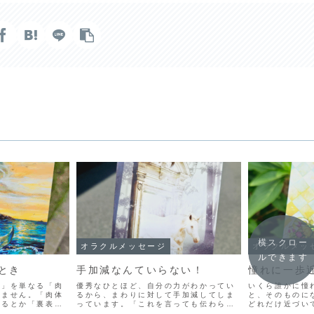
横スクロー
オラクルメッセージ
オラクルメッ
ルできます
とき
手加減なんていらない！
憧れに一歩
み」を単なる「肉
優秀なひとほど、自分の力がわかってい
いくら誰かに憧
いません。「肉体
るから、まわりに対して手加減してしま
と、そのものに
いるとか「裏表の
っています。「これを言っても伝わらな
どれだけ近づい
れることですが、
いよな」「これをやりたいけど、誰にも
ひとと同じとこ