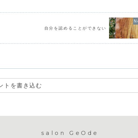
それ以上、そもそ
理解されないことよな」と思ってしまっ
ん。なぜなら、
ないと考えていま
た瞬間に、まわりのために自分の力を制
の特別な場所だ
...
御して、手加減してしまっ...
アイデンティティ
自分を認めることができない
ントを書き込む
salon GeOde