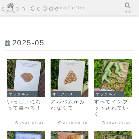
salon GeOde
salon GeOde
ホーム
検索
2025-05
オラクルメッセージ
オラクルメッセージ
オラクルメッセージ
いっしょにな
アルバムがみ
すべてインプ
って喜べる！
れなくて
ットされてい
く
2025.05.31
2025.05.30
2025.05.29