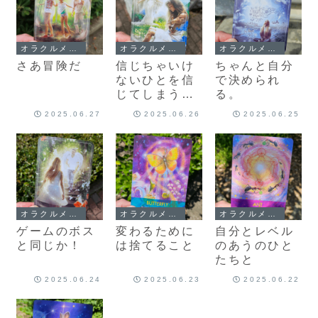
オラクルメッセージ
オラクルメッセージ
オラクルメッセージ
さあ冒険だ
信じちゃいけ
ちゃんと自分
ないひとを信
で決められ
じてしまう理
る。
由
2025.06.27
2025.06.26
2025.06.25
オラクルメッセージ
オラクルメッセージ
オラクルメッセージ
ゲームのボス
変わるために
自分とレベル
と同じか！
は捨てること
のあうのひと
たちと
2025.06.24
2025.06.23
2025.06.22