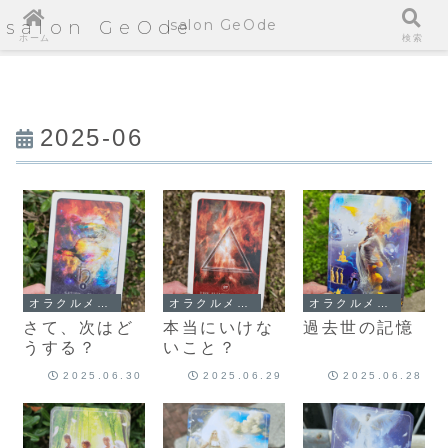
salon GeOde
salon GeOde
ホーム
検索
2025-06
オラクルメッセージ
オラクルメッセージ
オラクルメッセージ
さて、次はど
本当にいけな
過去世の記憶
うする？
いこと？
2025.06.30
2025.06.29
2025.06.28