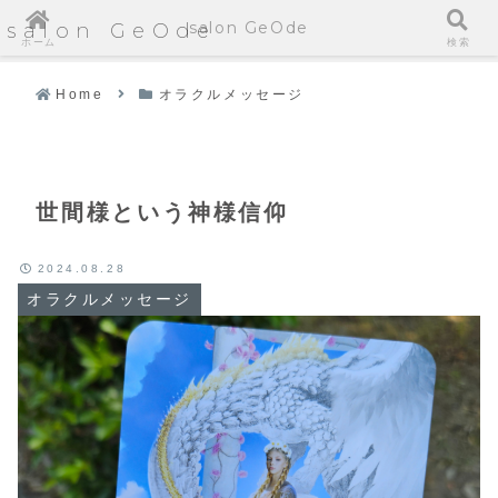
salon GeOde
salon GeOde
ホーム
検索
Home
オラクルメッセージ
世間様という神様信仰
2024.08.28
オラクルメッセージ