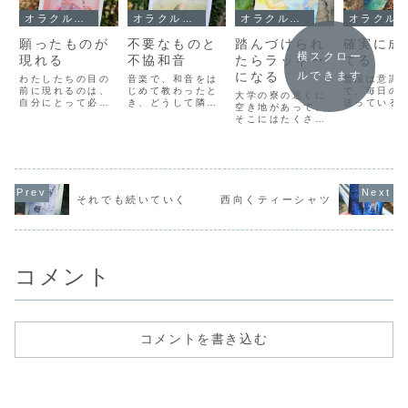
オラクルメッセージ
オラクルメッセージ
オラクルメッセージ
オラクルメッセージ
願ったものが
不要なものと
踏んづけられ
確実に成
横スクロー
現れる
不協和音
たらラッキー
てる
になる
ルできます
わたしたちの目の
音楽で、和音をは
普段は意識
前に現れるのは、
じめて教わったと
で、毎日の
大学の寮の近くに
自分にとって必要
き、どうして隣同
送っている
空き地があって、
であると無意識に
士の音ではキタナ
ど、私たち
そこにはたくさん
望んだものです。
くなるのに、1つ
に成長して
のクローバーが植
「いや、こんな現
飛ばし（例えば
す。身長は
わっていました。
実をわたしは望ん
ド、ミ、ソ）にす
くなっても
わたしは、昔から
でいない！」とい
ると、こんなにも
毛は伸び続
四つ葉をみつける
くら言っても、自
響く音になるのか
し、爪も伸
のが、なぜだか得
分のなかのどこか
と感動しました。
きます。髪
意で、そこの空き
で望んでいたか
押すと音がでるピ
爪も、人間
それでも続いていく
西向くティーシャツ
地でも、よくみつ
ら、それを無意識
アノの鍵盤は、手
の植物的な
けてはちょっとだ
が用意しただけの
のひら全体で「バ
あって、あ
けホクホクしてい
こと。まぁ、自分
ーン」ってやった
の木が伸び
ました。そして、
が望まない現実の
ら大きな音が出る
ように、や
あるとき気がつい
多...
の...
も成長...
たのは、密生し
コメント
て...
コメントを書き込む