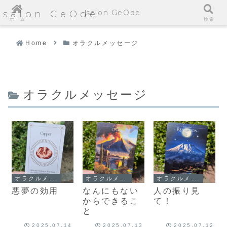
salon GeOde
salon GeOde
ホーム
検索
Home
オラクルメッセージ
オラクルメッセージ
オラクルメッセージ
オラクルメッセージ
オラクルメッセージ
悪夢の効用
なんにもない
人の振り見
からできるこ
て！
と
2025.07.14
2025.07.13
2025.07.12