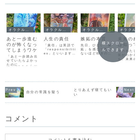
オラクルメッセージ
オラクルメッセージ
オラクルメッセージ
オラクルメッセージ
あと一歩進む
人生の責任
嫉妬の本質
未来のわ
横スクロー
のが怖くなっ
は知って
「責任」は英語で
先日、ひどい「嫉
てしまうワケ
「responsibiliti
妬」を感じて動け
ルできます
今のわたし
es」といいます。
ないほど叩きのめ
策がわから
「あと一歩踏み出
これは語源的には
されていました。
も、未来の
せていたらよかっ
「response」＝
まぁ、もともと嫉
なら知って
たのに。。。」そ
「応える」と「-
妬で潰されてきた
なぜなら、
んな後悔を今まで
bility」=「能力」
から、やたらと敏
わたしは、
何度重ねてきたか
の組み合わせから
感なわたしです
の前の問題
わかりません。も
できています。つ
(笑)。「嫉妬」さ
んと乗り越
う少しだけ諦めな
まり、「責任」と
れたら、それを利
その先に行
ければ、物事はも
は「応える能力」
用できるのが普通
在だから。
っとうまくいった
とりあえず寝てもい
といえるわけで
のひとだけど、わ
らば、今の
自分の常識を疑う
はずなのに、なぜ
す。そして、それ
たしの場合は「嫉
い
でも、未来
か自分で限界を決
はな...
妬されるのはいけ
しの考えを
めてほどほどのと
ないこと(わた
ば、この問
ころで放り投げて
し...
に乗り越え
しまう。そして、
る...
あとから後悔し
コメント
て...
コメントを書き込む