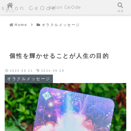
salon GeOde
salon GeOde
ホーム
検索
Home
オラクルメッセージ
個性を輝かせることが人生の目的
2023.09.21
2024.09.28
オラクルメッセージ