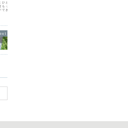
とひとのために活躍でき
身のまわりで起こるすべてのことは、水
「占い」
ばもっとビッグになっ
面に映ることと同じと考えてみます。自
であると
ができるのか、そんなこ
分のなかでは大変なことが起こってい
いでみる
ろんな勉強をして、いろ
て、不安に押しつぶされそうだったり、
とです。
つもりだけど、ふと、自
焦って走り回りたくなったとしても、い
みるとい
いない感覚囚われてしま
ったん落ち着いて「それもすべて、水面
命」を決
。あれ、ま...
に映ること」と思ってみるん...
ているこ