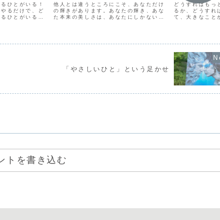
てるひとがいる！
他人とは違うところにこそ、あなただけ
どうすればもっ
をやるだけで、ど
の輝きがあります。あなたの輝き、あな
るか、どうすれ
れるひとがいるだ
た本来の美しさは、あなたにしかないも
て、大きなこと
。わたしが楽しい
のだから、他のひとたちと比べるもので
とを考えて、い
で、どうしていっ
も、誰かのマネをするものでもないので
いろやってきた
るだろうと。でも
す。あなたはあなたらしくいることだけ
分だけが進んで
...
が、あなた本来の輝きを引...
うことがあります
「やさしいひと」という足かせ
ントを書き込む