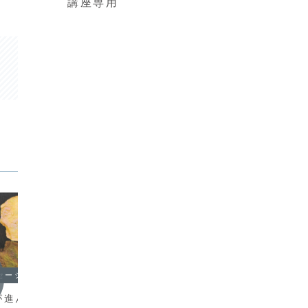
講座専用
セージ
オラクルメッセージ
オラク
が進んでいない
水面に映る影と同じ
「運命