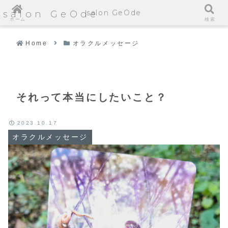
salon GeOde
salon GeOde
ホーム
検索
Home
オラクルメッセージ
それって本当にしたいこと？
2023.10.17
オラクルメッセージ