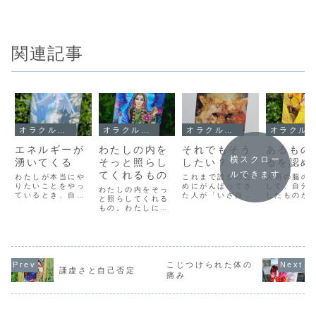
関連記事
オラクルメッセージ
オラクルメッセージ
オラクルメッセージ
オラクルメッセージ
エネルギーが
わたしの内を
それでもそう
あるもの
横スクロー
湧いてくる
そっと照らし
したい？
るを認め
てくれるもの
ルできます
わたしが本当にや
これまで誰かのた
人間の脳の
りたいことをやっ
めにがんばってき
して、自分
わたしの内をそっ
ているとき、自然
た人が「いざ自分
したものが
と照らしてくれる
とエネルギーが湧
のために！」と動
る、拡大す
もの。わたしにと
いてきます。今ま
き出したとき、必
う性質があ
って「陰陽五行」
でだったり、なに
ず「お試し」とい
す。だから
は、そんな希望の
をしていても眠た
うものがやってき
と思えば、
光でした。暗闇の
くなって、動けな
ます。自分のため
いう現実が
なかの手探りで、
くなっていたの
に行動して、せっ
れて、大き
ようやくみつけた
に、自分が本当に
かく心地よく過ご
ていきます
一筋の光。それ
こじつけられた体の
やりたいことは、
していたのに、な
でも仕事で
謙虚さと自己否定
も、なんだか淡
痛み
特にがんばらなく
ぜか不快にならざ
愛でも人間
い、つかみどころ
ても自然とできて
るを得ないような
も、なんで
のない、頼りにな
しまうんです。自
情報がやってきた
になればな
らないものとし
分が本当に「やり
り、「せっかく
うまくいか
て、出会ったのが
た...
心...
って...