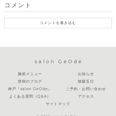
最初です。しか
コメント
し、それ...
コメントを書き込む
salon GeOde
施術メニュー
お知らせ
慧樹のブログ
陰陽五行
神戸『salon GeOde』
ご予約・お問い合わせ
よくある質問（Q&A）
アクセス
サイトマップ