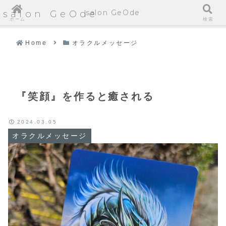
salon GeOde
salon GeOde
ホーム
検索
Home
オラクルメッセージ
『笑顔』を作ると癒される
2024.03.05
オラクルメッセージ