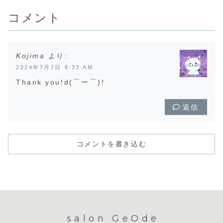
ら、...
あ...
認したがります
と、「みん
が、そ...
同...
コメント
Kojima
より:
2024年7月7日 8:33 AM
Thank you!d(⌒ー⌒)!
返信
コメントを書き込む
salon GeOde