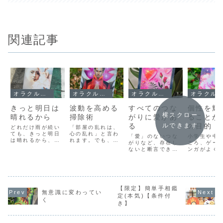
関連記事
オラクルメッセージ
オラクルメッセージ
オラクルメッセージ
オラクルメッセージ
きっと明日は
波動を高める
すべてのつな
個性を輝
横スクロー
晴れるから
掃除術
がりに愛があ
ることが
る
の目的
ルできます
どれだけ雨が続い
「部屋の乱れは、
ても、きっと明日
心の乱れ」と言わ
「愛」のないつな
小学生や中
は晴れるから、っ
れます。でも、自
がりなど、存在し
ころ、ゲー
て言えるときが必
分の心が安定して
ないと断言できま
ンガがよく
ず来るものです。
いるときでも、部
す。すべてのつな
のとして扱
この星には、水が
屋が散らかってい
がりは「愛」によ
いる家庭に
あって、雨が降っ
ることもあるし、
るものです。しか
わたしは「
て、それが、生命
逆に部屋が片付い
し、ここでいう
～なのに」
が生まれるきっか
ているときでも、
「愛」とは意識的
理屈をよく
けになったけど、
心がズタズタのこ
【限定】簡単手相鑑
なもの、つまり普
ていた気が
無意識に変わってい
まずは、この体に
ともあります。心
段ことばにするよ
す。「みん
定(本気)【条件付
熱と光を与えてく
が病んでいるとき
く
うな「愛」とは違
のゲームを
き】
れるお日さまがあ
は、たしかに片づ
うのかもしれませ
いるから」
った。お日さまあ
けられないけれ
ん。恋人たちは
な、あのマ
りきの雨だか
ど、そこに相関は
「愛」を言葉で確
持っている