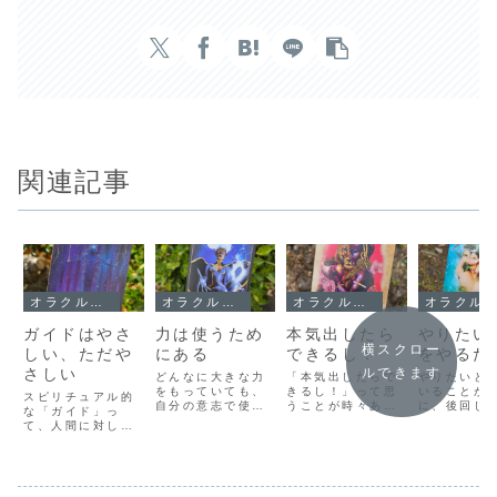
関連記事
オラクルメッセージ
オラクルメッセージ
オラクルメッセージ
オラクルメッセージ
ガイドはやさ
力は使うため
本気出したら
やりたい
横スクロー
しい、ただや
にある
できるし！
をやるた
さしい
ルできます
どんなに大きな力
「本気出したらで
やりたいと
をもっていても、
きるし！」って思
いることが
スピリチュアル的
自分の意志で使わ
うことが時々あり
に、後回し
な「ガイド」っ
なければ、ただの
ました。今はそん
てしまうの
て、人間に対して
宝の持ち腐れで
な暑苦しいことは
識的な抵抗
は、ただやさしい
す。私たちには、
考えないけど、そ
からです。
存在であるはずで
誰もが、自分だけ
れでも、どこかで
内側にある
す。なぜなら、人
の特別なパワーが
「まだ本気出して
いなところ
間が意識的に間違
備わっているもの
ない」って思って
それをやる