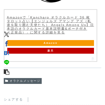
Amazonで「Kancharo オラクルカード 36 枚
タロット占い【エンジェルズ アマング アズ（私
達を取り囲む天使たち） Angels Among Us】日
本語のオラクルカード基本説明書&ポーチ付き
（正規品）」に関する詳細を見る
Amazon
楽天
オラクルメッセージ
シェアする