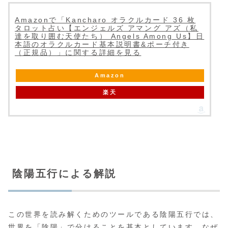
Amazonで「Kancharo オラクルカード 36 枚
タロット占い【エンジェルズ アマング アズ（私
達を取り囲む天使たち） Angels Among Us】日
本語のオラクルカード基本説明書&ポーチ付き
（正規品）」に関する詳細を見る
Amazon
楽天
陰陽五行による解説
この世界を読み解くためのツールである陰陽五行では、
世界を「陰陽」で分けることを基本としています。なぜ