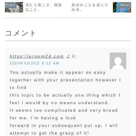
えてしまうことな
です。もとは1つ
いたりします。本
確実に自分
んて、しょせん３
当たり前こそ、得意
自分のことを信じて
のソース（源、宇
気を出せてないと
ていい方向
次元での出来事で
なこと。
みる。
宙）から、それぞ
感じているのは、
ことだとわ
あって、それに対
れの人間、魂に分
たしかに手加減し
いるのに、
して怒ったり、叱
離して、今、自分
ているから。手加
怖い意識の
りつけたりするの
の人生を生きてい
減って、自分で
抵抗してい
はナンセンスだか
る...
も...
で...
ら。「ガイド」た
コメント
ち...
https://eroom24.com
より:
2024年6月29日 8:12 AM
You actually make it appear so easy
together with your presentation however I
to find
this topic to be actually one thing which I
feel I would by no means understand.
It seems too complicated and very broad
for me. I’m having a look
forward in your subsequent put up, I will
attempt to get the grasp of it!