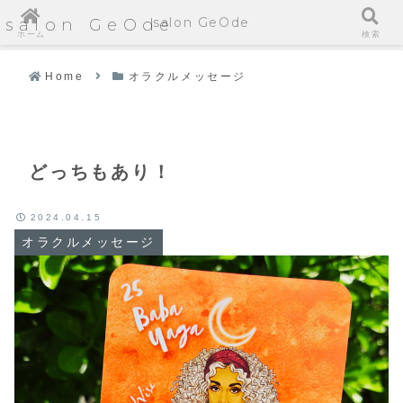
salon GeOde
salon GeOde
ホーム
検索
Home
オラクルメッセージ
どっちもあり！
2024.04.15
オラクルメッセージ