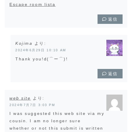
Escape room lista
返信
Kojima
より:
2024年6月29日 10:10 AM
Thank you!d(⌒ー⌒)!
返信
web site
より:
2024年7月7日 3:03 PM
I was suggested this web site via my
cousin. I am no longer sure
whether or not this submit is written