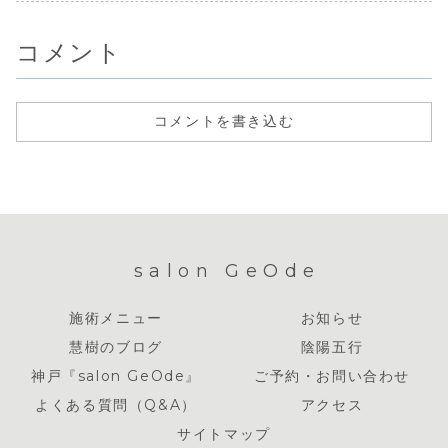
なにか裏にあるよ
しっかりと消化し
いるという
た、ゲームもマン
うな気がしてい
て、わたしの一部
す。そして
ガも、ルールが厳
ま...
と...
の...
しい家でしたが、
コメント
そんな...
コメントを書き込む
salon GeOde
施術メニュー
お知らせ
慧樹のブログ
陰陽五行
神戸『salon GeOde』
ご予約・お問い合わせ
よくある質問（Q&A）
アクセス
サイトマップ