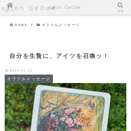
salon GeOde
salon GeOde
ホーム
検索
Home
オラクルメッセージ
自分を生贄に、アイツを召喚ッ！
2024.07.21
オラクルメッセージ