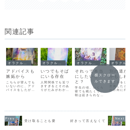
関連記事
オラクルメッセージ
オラクルメッセージ
オラクルメッセージ
オラクルメッセージ
アドバイスも
いつでもそば
それって本当
別の道が
横スクロー
嫉妬から
にいる存在
にしたいこ
かもしれ
と？
ルできます
こちらが望んでも
人間関係でも近づ
なにかをし
いないのに、アド
きすぎるとそのあ
意識したと
学生の頃、いくら
バイスをしたがる
りがたみがわから
の方向に向
寝ても眠たくて、
人がいます。そり
なくなるように、
めの「意識
朝は起きられない
ゃあ、アドバイス
自分のことも、近
こります。
し、家に帰っても
をいただいて、そ
すぎるために見え
ことは反対
制服のまま寝てし
の通りに実行でき
なくなってしまい
分のなかで
まうことがしょっ
ればうまくいくの
ます。寝ていると
されていな
ちゅうでした。そ
かもしれないけれ
きでも休まず動き
も生じると
のため「わたしっ
ど、受け取る側と
続けている心臓。
とです。つ
て、寝ることが本
しても、それをち
ずっと何かを考え
自分のなか
受け取ることも愛
好きって言えなくて
当に好きなの
ゃんと聞くことす
続けている脳み
い、別の道
ね！」と長年思っ
ら難しい、いや、
そ。食べたものを
可能性が隠
ていました。ま