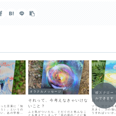
オラクルメッセージ
オラクルメッ
横スクロー
ルできます
それって、今考えなきゃいけな
自分の常識
いこと？
わった言葉に「知
ゾウに関する有
こう）」というの
大きく、力の強
ふと気がついたら、ぐだぐだと色んなこ
ない、あの学校で
うすればいいか
とを考えてしまって「目の前のことに集