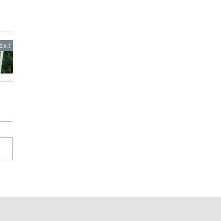
ているのも考えてみれば
って、い
ったもので、そこには他の誰とも比べ物
す。従順なゾウを育てる
いわたし
にならない価値があります。あなたの、
だ小さいうちから木の杭
になって
その経験のことを話して聞かせてほしい
そうです...
でいって
ひとが、ほんとはたくさんいるのです。
それはあなたが経験したの...