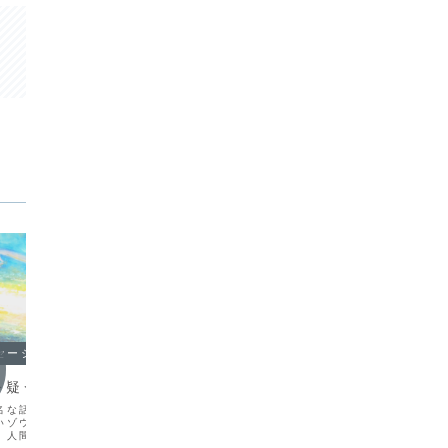
セージ
オラクルメッセージ
オラク
を疑う
あなたの話を聞かせてくださ
自分の
い！
名な話があります。あの
自分のこ
いゾウを従わせるにはど
うのは、
あなたがこれまで経験してきたことは、
。人間が乗ったり、芸を
ら。自分
あなたの人生を通してでしかありえなか