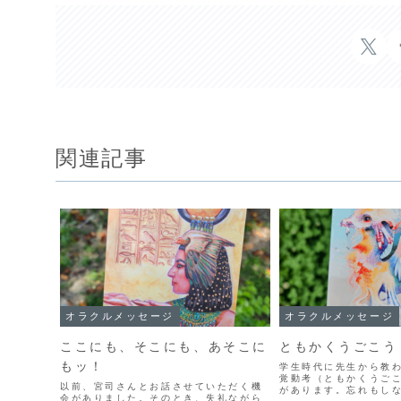
関連記事
オラクルメッセージ
オラクルメッセージ
ここにも、そこにも、あそこに
ともかくうごこう
もッ！
学生時代に先生から教
覚動考（ともかくうご
以前、宮司さんとお話させていただく機
があります。忘れもし
会がありました。そのとき、失礼ながら