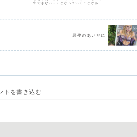
業で、実技試験に
教え込んだりし
中できない～」となっていることがあり
かったのです。実
不思議なことで
ます。まだ、今日のお昼前だというのに
はこの授業がダメ
には、ゾウがま
「明日の晩ごはん、なににしようかな」
...
に縄で縛っておく
とか、まだ1日（ついたち）なのに「月末
は経済的に厳しいかもし...
悪夢のあいだに
ントを書き込む