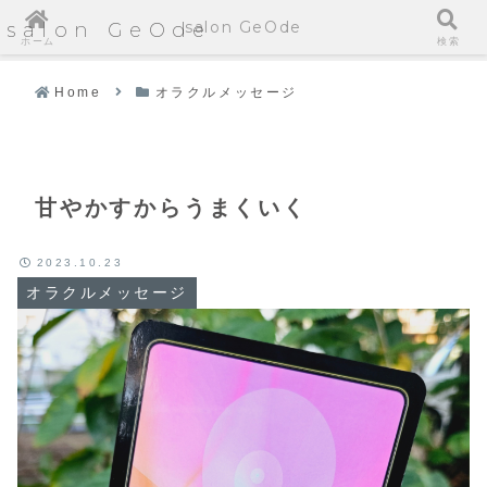
salon GeOde
salon GeOde
ホーム
検索
Home
オラクルメッセージ
甘やかすからうまくいく
2023.10.23
オラクルメッセージ