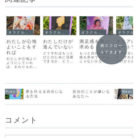
オラクルメッセージ
オラクルメッセージ
オラクルメッセージ
オラクルメッセージ
わたしが心地
わたしだけが
満足感を追い
クリアに
横スクロー
よいことをす
進んでいない
求める！
ュートラ
れば
ルできます
どうすればもっと
もっと自分の満足
街中を歩い
ひとのために活躍
感を求めていいん
と、すれ違
わたしが心地よい
できるか、どうす
じゃないかな！ず
けのひとの
ようにしていれ
ればもっとビッグ
っとなにかを求め
か立ち居振
ば、まわりもわた
になって、大きな
てがんばっている
かを、勝手
しの都合のいいよ
ことができるの
わりには、満足す
している自
うになっていきま
か、そんなことを
ることを知らない
がつきまし
す。ここでのわた
考えて、いろんな
で過ごしているよ
「あの人は
しが心地よいとい
勉強をして、いろ
うな気がしていま
ら、中の上
うのは、単なるわ
いろやってきたつ
す。本当は、ここ
の人は、こ
がままではなく
夢を叶える自分にな
自分のことが嫌いな
もりだけど、ふ
で「満足！よくや
直せばいい
て、本当に自分は
る方法
あなたへ
と、自分だけが進
った！」って感じ
ー」って、
それがいいのか、
んでいない感覚囚
るべきところなん
いうちに、
ひとつひとつの選
われてしまうこと
だろうけど、それ
いひとに、
択をちゃんと自分
があります。あ
はそれとして
しをして採
の心に確認するこ
れ、ま...
「で...
し...
とです。それは、
コメント
たっ...