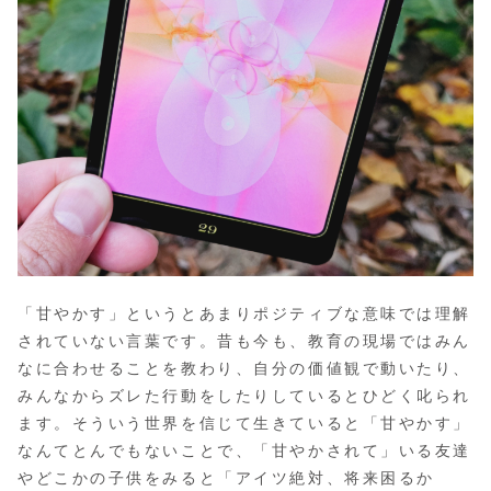
「甘やかす」というとあまりポジティブな意味では理解
されていない言葉です。昔も今も、教育の現場ではみん
なに合わせることを教わり、自分の価値観で動いたり、
みんなからズレた行動をしたりしているとひどく叱られ
ます。そういう世界を信じて生きていると「甘やかす」
なんてとんでもないことで、「甘やかされて」いる友達
やどこかの子供をみると「アイツ絶対、将来困るか