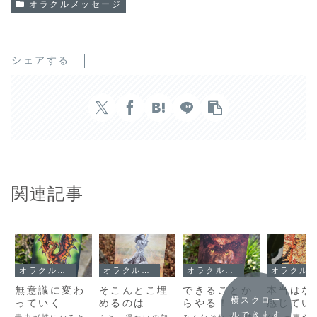
オラクルメッセージ
シェアする
関連記事
オラクルメッセージ
オラクルメッセージ
オラクルメッセージ
オラクルメッセージ
無意識に変わ
そこんとこ埋
できることか
本当はな
横スクロー
っていく
めるのは
らやる！
感じてい
ルできます