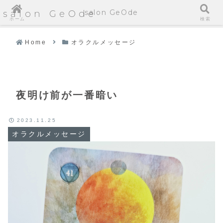
salon GeOde
salon GeOde
ホーム
検索
Home
オラクルメッセージ
夜明け前が一番暗い
2023.11.25
オラクルメッセージ