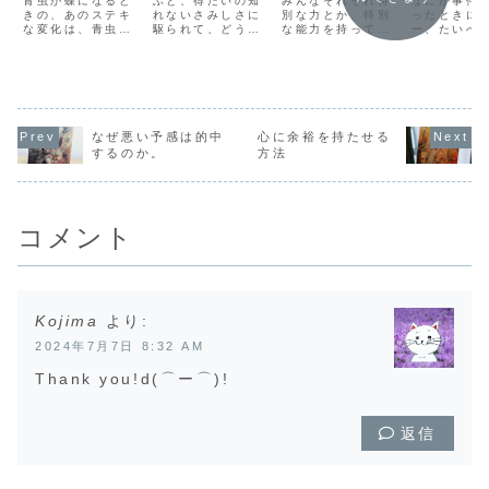
青虫が蝶になると
ふと、得たいの知
みんなそれぞれ特
なにか事件
きの、あのステキ
れないさみしさに
別な力とか、特別
ったときに
な変化は、青虫が
駆られて、どうし
な能力を持ってい
ー、たいへ
それと意識して起
たらいいかわから
るというけれど
と感じて、
こしているわけで
なくなるときがあ
も、わたしにはそ
なって、パ
はないでしょう。
ります。親とか友
んなすばらしいも
になって慌
青虫が「そろそろ
達とか、そんなも
のはないと思い続
まったりし
だな！」という意
のでは埋められな
けてきました。わ
でも、本当
志を持って、その
い、心のスキマを
たしは、とても平
は、実はな
タイミングを決め
感じてしまうんで
凡な存在で、あの
じていなか
なぜ悪い予感は的中
心に余裕を持たせる
ているとすれば、
す。心のどこかに
人気者みたいに早
するんです
するのか。
方法
もはや人間以上の
足りないものがあ
く走ることはでき
わー、たい
精神力を持ってい
ることが気がつく
ないし、勉強だっ
ん！」と思
ることになります
とき、そこを埋め
てイマイチ。みん
に「本当に
(笑)。そうでは...
るものはなに
なといっしょに楽
ってる？」
か。...
し...
に聞...
コメント
Kojima
より:
2024年7月7日 8:32 AM
Thank you!d(⌒ー⌒)!
返信