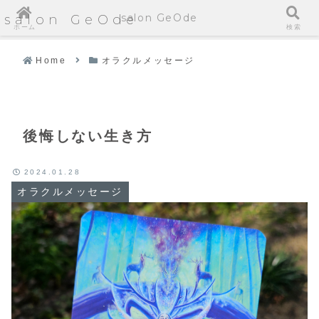
salon GeOde
salon GeOde
ホーム
検索
Home
オラクルメッセージ
後悔しない生き方
2024.01.28
オラクルメッセージ