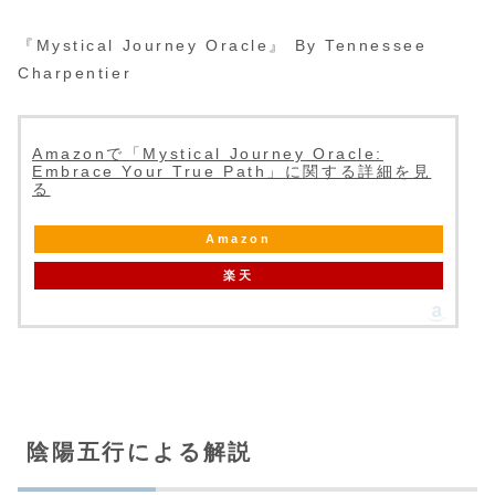
『Mystical Journey Oracle』 By Tennessee
Charpentier
Amazonで「Mystical Journey Oracle:
Embrace Your True Path」に関する詳細を見
る
Amazon
楽天
陰陽五行による解説