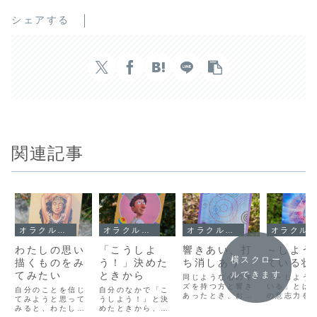
シェアする
関連記事
オラクルメッセージ
オラクルメッセージ
オラクルメッセージ
オラクルメッセージ
わたしの思い
「こうしよ
響きあい、打
～しよう
横スクロー
描くものをみ
う！」決めた
ち消しあう
ている状
てみたい
ときから
ルできます
同じような心のキ
「～しよう
ズを持つ方と響き
いる」とは
自分のことを信じ
自分のなかで「こ
あったとき、お互
の意志力を
てみようと思って
うしよう！」と決
いのキズが癒され
て、なにか
みると、わたしが
めたときから、運
ていく感覚になり
組もうとす