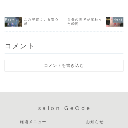
思い描いているも
命の歯車は回り出
ます。すごくマニ
と。自分の
のも、決して間違
しています。脳
アックな話で、誰
で目の前の
いではないと思え
は、わたしがイメ
にも通じないと思
取り組もう
てきます。わたし
ージを作り出す7
っていたことが
いるのだか
は学校にいても家
秒も前から動き出
「おー、あなたも
こには「が
いてもはみ出し者
していることが科
この宇宙にいる安心
自分の世界が変わっ
ですか！」ってわ
なきゃ」と
で、自分の意見な
学的にわかってい
感
た瞬間
かってもらえるの
らなきゃ」
んて、誰に言って
ます。「こうしよ
と同じような感
た義務感だ
も笑われたり、バ
う！」と思って、
覚。出会うひとみ
り、苦しん
カにされたり、否
それを言葉にする
んなをリスペクト
少しはツラ
定されたりで、
前、さらに、その
して...
をする...
「わたしは頭が変
情景をイメージす
コメント
な...
る...
コメントを書き込む
salon GeOde
施術メニュー
お知らせ