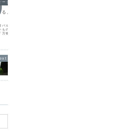
セージ
オラクルメッセージ
オラク
ある、ないものはな
文字にすると不安が収まる
小さな
いろんな計画を頭のなかで考えている
自分を変
と、気がついたらグルグルしてしまいま
フォート
者パルメニデスは「ある
す。これって、パソコンの画面上にウィ
れます。
いものはない」と言いま
ンドウとかタブとかをたくさん開いて、
快適に過
「万物の根源は「存
処理能力が低下している状態に似ていま
のことを
とで、すべてのものは
す。人間の脳は無限の容量があるように
るという
どうかだけが重要であ
みえて、実は、同時に処理す...
をすれば
あるならあるし、ないな
けです。なんだか...