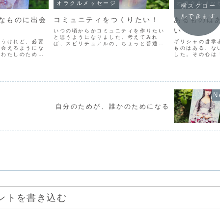
オラクルメッセージ
オラクルメッ
横スクロー
ルできます
なものに出会
コミュニティをつくりたい！
あるものは
い
いつの頃からかコミュニティを作りたい
と思うようになりました。考えてみれ
思うけれど、必要
ギリシャの哲学
ば、スピリチュアルの、ちょっと普通の
出会えるようにな
ものはある、な
ひとには理解されないようなことを勉強
、わたしのために
した。その心は
しだしてからそんな思いが強くなったよ
うべくして出会え
在」」というこ
うな気がします。さらにさかのぼれば、
必要なものがわた
「存在」するか
わたしは学生の頃から友達が...
と思ってしまうの
り、だから、「
...
らない」というわ
自分のためが、誰かのためになる
ントを書き込む