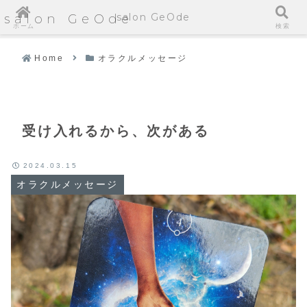
salon GeOde
salon GeOde
ホーム
検索
Home
オラクルメッセージ
受け入れるから、次がある
2024.03.15
オラクルメッセージ