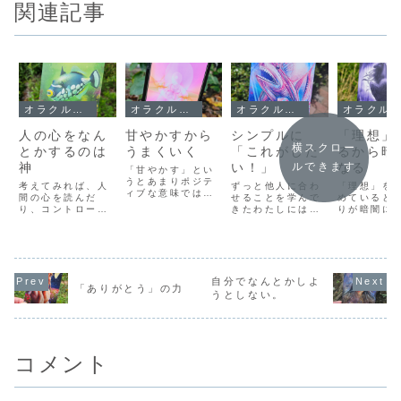
関連記事
オラクルメッセージ
オラクルメッセージ
オラクルメッセージ
オラクルメッセージ
人の心をなん
甘やかすから
シンプルに
「理想」
横スクロー
とかするのは
うまくいく
「これがした
るから暗
神
い！」
なる
ルできます
「甘やかす」とい
うとあまりポジテ
考えてみれば、人
ずっと他人に合わ
「理想」を
ィブな意味では理
間の心を読んだ
せることを学んで
めていると
解されていない言
り、コントロール
きたわたしには、
りが暗闇に
葉です。昔も今
したりできるのは
純粋な自分のやり
いきます。
も、教育の現場で
神様的なもの以外
たいことはわから
想」を持っ
はみんなに合わせ
ありえません。
ないし、やりたい
こに期待し
ることを教わり、
「メンタリズム」
ことが出てきたと
ことは、今
自分の価値観で動
とか「心理学」で
しても、それを実
から変わっ
いたり、みんなか
も可能じゃないか
行したらダメだっ
ことを望み
自分でなんとかしよ
らズレた行動をし
「ありがとう」の力
とも思うけど、そ
て思ってしまいま
こと。今の
うとしない。
たりしているとひ
れもある程度の条
す。わたしがやり
変わること
どく叱られます。
件が必要であっ
たいと思っている
でいるとい
そういう世界を信
て、すべてがお見
ことは、まわりか
は、今の自
じて生きていると
通しというわけで
らみたらオカシイ
められられ
「...
はありません。タ
ことであって、
いうこと。
コメント
ネも仕...
そ...
ら、...